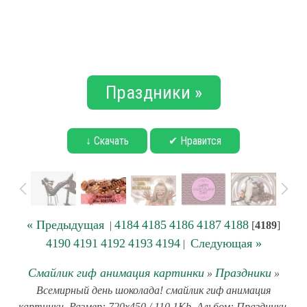
Праздники »
↓ Скачать
✔ Нравится
« Предыдущая
4184
4185
4186
4187
4188
|
[
4189
]
4190
4191
4192
4193
4194
Следующая »
|
Смайлик гиф анимация картинки
Праздники
»
»
Всемирный день шоколада! смайлик гиф анимация
картинки. Размер: 720x450 / 110.1Kb. Альбом: Праздники.