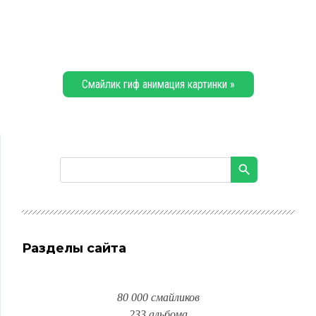
Смайлик гиф анимация картинки »
Разделы сайта
80 000 смайликов
233 альбома