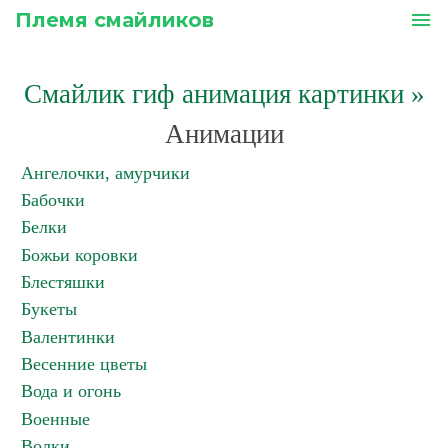
Племя смайликов
menu
Смайлик гиф анимация картинки
»
Анимации
Ангелочки, амурчики
Бабочки
Белки
Божьи коровки
Блестяшки
Букеты
Валентинки
Весенние цветы
Вода и огонь
Военные
Волки