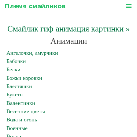
Племя смайликов
menu
Смайлик гиф анимация картинки
»
Анимации
Ангелочки, амурчики
Бабочки
Белки
Божьи коровки
Блестяшки
Букеты
Валентинки
Весенние цветы
Вода и огонь
Военные
Волки