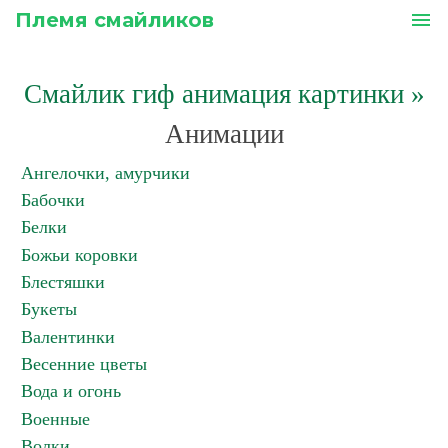
Племя смайликов
menu
Смайлик гиф анимация картинки
»
Анимации
Ангелочки, амурчики
Бабочки
Белки
Божьи коровки
Блестяшки
Букеты
Валентинки
Весенние цветы
Вода и огонь
Военные
Волки