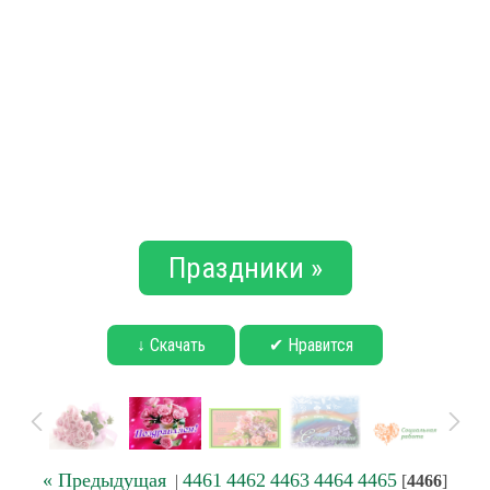
Праздники »
↓ Скачать
✔ Нравится
« Предыдущая
4461
4462
4463
4464
4465
|
[
4466
]