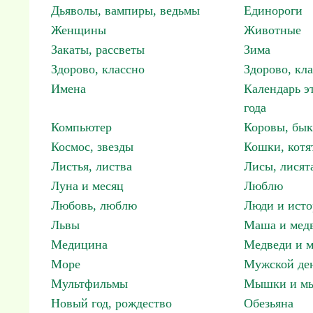
Дьяволы, вампиры, ведьмы
Единороги
Женщины
Животные
Закаты, рассветы
Зима
Здорово, классно
Здорово, кл
Имена
Календарь э
года
Компьютер
Коровы, бы
Космос, звезды
Кошки, котя
Листья, листва
Лисы, лисят
Луна и месяц
Люблю
Любовь, люблю
Люди и исто
Львы
Маша и мед
Медицина
Медведи и м
Море
Мужской ден
Мультфильмы
Мышки и м
Новый год, рождество
Обезьяна