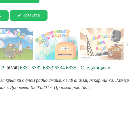
✔ Нравится
ь
329
6331
6332
6333
6334
6335
Следующая »
[
6330
]
|
Открытки с днем радио смайлик гиф анимация картинки. Размер
ники. Добавлен: 02.05.2017. Просмотров: 585.