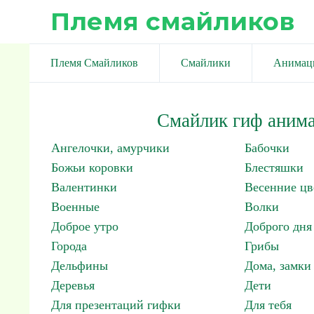
Племя смайликов
Племя Смайликов
Смайлики
Анимац
Смайлик гиф анима
Ангелочки, амурчики
Бабочки
Божьи коровки
Блестяшки
Валентинки
Весенние цв
Военные
Волки
Доброе утро
Доброго дня
Города
Грибы
Дельфины
Дома, замки 
Деревья
Дети
Для презентаций гифки
Для тебя