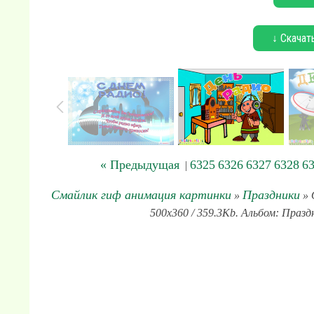
↓ Скачат
« Предыдущая
6325
6326
6327
6328
6
|
Смайлик гиф анимация картинки
Праздники
»
» 
500x360 / 359.3Kb. Альбом: Празд