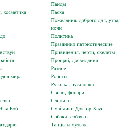
Панды
, косметика
Пасха
Пожелания: доброго дня, утра,
ночи
ди
Политика
Праздники патриотические
авствуй
Привидения, черти, скелеты
работа
Прощай, досвидания
ы
Разное
одов мира
Роботы
Русалка, русалочка
Свечи, фонари
дечко
Слоники
бка Боб
Смайлики Доктор Хаус
Собаки, собачки
агодарю
Танцы и музыка