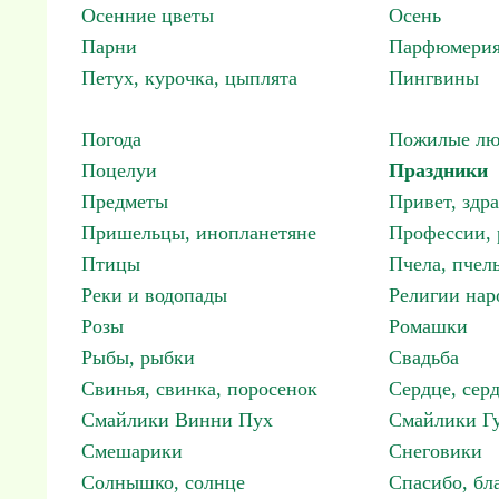
Осенние цветы
Осень
Парни
Парфюмерия
Петух, курочка, цыплята
Пингвины
Погода
Пожилые лю
Поцелуи
Праздники
Предметы
Привет, здр
Пришельцы, инопланетяне
Профессии, 
Птицы
Пчела, пчел
Реки и водопады
Религии нар
Розы
Ромашки
Рыбы, рыбки
Свадьба
Свинья, свинка, поросенок
Сердце, сер
Смайлики Винни Пух
Смайлики Гу
Смешарики
Снеговики
Солнышко, солнце
Спасибо, бл