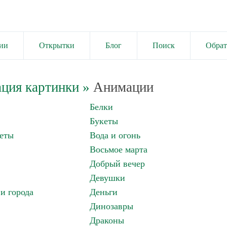
ии
Открытки
Блог
Поиск
Обрат
ция картинки
»
Анимации
Белки
Букеты
еты
Вода и огонь
Восьмое марта
Добрый вечер
Девушки
и города
Деньги
Динозавры
Драконы