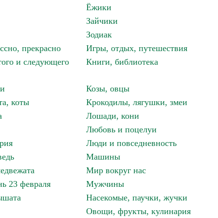
Ёжики
Зайчики
Зодиак
ассно, прекрасно
Игры, отдых, путешествия
того и следующего
Книги, библиотека
ки
Козы, овцы
та, коты
Крокодилы, лягушки, змеи
а
Лошади, кони
Любовь и поцелуи
рия
Люди и повседневность
ведь
Машины
едвежата
Мир вокруг нас
ь 23 февраля
Мужчины
ышата
Насекомые, паучки, жучки
Овощи, фрукты, кулинария