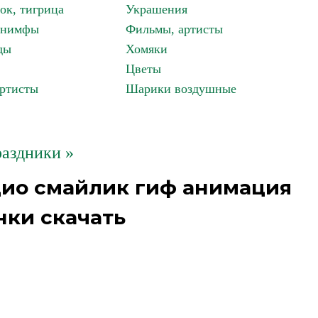
ок, тигрица
Украшения
, нимфы
Фильмы, артисты
ды
Хомяки
Цветы
артисты
Шарики воздушные
аздники »
дио смайлик гиф анимация
нки скачать