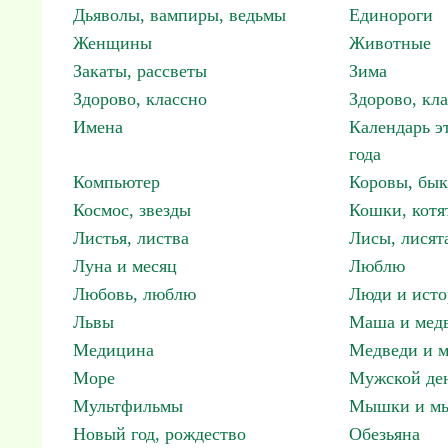
Дьяволы, вампиры, ведьмы
Единороги
Женщины
Животные
Закаты, рассветы
Зима
Здорово, классно
Здорово, кл
Имена
Календарь э
года
Компьютер
Коровы, бы
Космос, звезды
Кошки, котя
Листья, листва
Лисы, лисят
Луна и месяц
Люблю
Любовь, люблю
Люди и исто
Львы
Маша и мед
Медицина
Медведи и м
Море
Мужской ден
Мультфильмы
Мышки и м
Новый год, рождество
Обезьяна