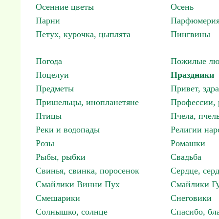
Осенние цветы
Осень
Парни
Парфюмерия
Петух, курочка, цыплята
Пингвины
Погода
Пожилые лю
Поцелуи
Праздники
Предметы
Привет, здр
Пришельцы, инопланетяне
Профессии, 
Птицы
Пчела, пчел
Реки и водопады
Религии нар
Розы
Ромашки
Рыбы, рыбки
Свадьба
Свинья, свинка, поросенок
Сердце, сер
Смайлики Винни Пух
Смайлики Гу
Смешарики
Снеговики
Солнышко, солнце
Спасибо, бл