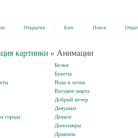
ии
Открытки
Блог
Поиск
Обрат
ция картинки
»
Анимации
Белки
Букеты
еты
Вода и огонь
Восьмое марта
Добрый вечер
Девушки
и города
Деньги
Динозавры
Драконы