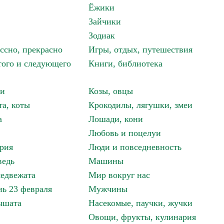
Ёжики
Зайчики
Зодиак
ассно, прекрасно
Игры, отдых, путешествия
того и следующего
Книги, библиотека
ки
Козы, овцы
та, коты
Крокодилы, лягушки, змеи
а
Лошади, кони
Любовь и поцелуи
рия
Люди и повседневность
ведь
Машины
едвежата
Мир вокруг нас
ь 23 февраля
Мужчины
ышата
Насекомые, паучки, жучки
Овощи, фрукты, кулинария