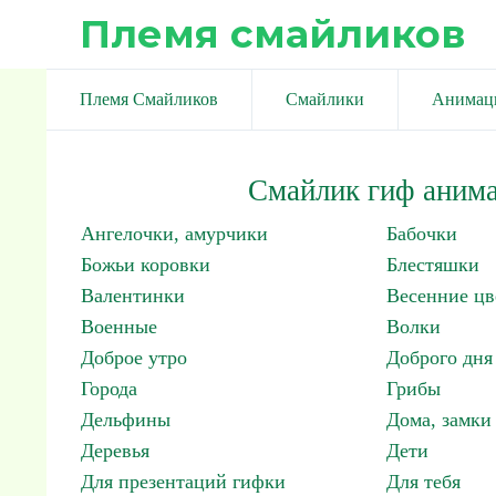
Племя смайликов
Племя Смайликов
Смайлики
Анимац
Смайлик гиф анима
Ангелочки, амурчики
Бабочки
Божьи коровки
Блестяшки
Валентинки
Весенние цв
Военные
Волки
Доброе утро
Доброго дня
Города
Грибы
Дельфины
Дома, замки 
Деревья
Дети
Для презентаций гифки
Для тебя