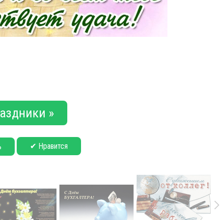
аздники »
✔ Нравится
ь