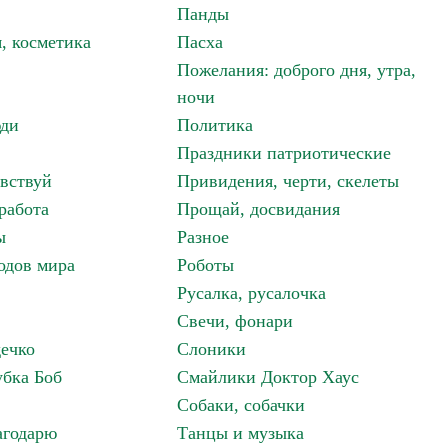
Панды
, косметика
Пасха
Пожелания: доброго дня, утра,
ночи
ди
Политика
Праздники патриотические
авствуй
Привидения, черти, скелеты
работа
Прощай, досвидания
ы
Разное
одов мира
Роботы
Русалка, русалочка
Свечи, фонари
дечко
Слоники
бка Боб
Смайлики Доктор Хаус
Собаки, собачки
агодарю
Танцы и музыка