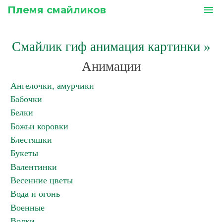
Племя смайликов
menu
Смайлик гиф анимация картинки
»
Анимации
Ангелочки, амурчики
Бабочки
Белки
Божьи коровки
Блестяшки
Букеты
Валентинки
Весенние цветы
Вода и огонь
Военные
Волки