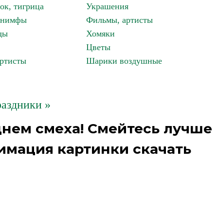
ок, тигрица
Украшения
, нимфы
Фильмы, артисты
ды
Хомяки
Цветы
артисты
Шарики воздушные
аздники »
 днем смеха! Смейтесь лучше
имация картинки скачать