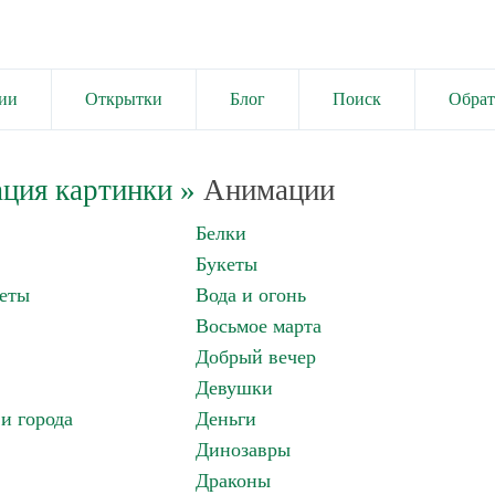
ии
Открытки
Блог
Поиск
Обрат
ция картинки
»
Анимации
Белки
Букеты
еты
Вода и огонь
Восьмое марта
Добрый вечер
Девушки
и города
Деньги
Динозавры
Драконы