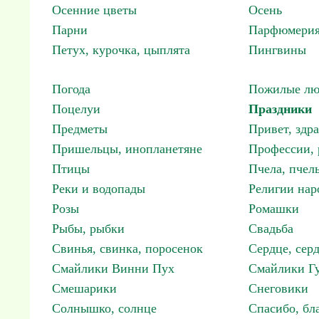
Осенние цветы
Осень
Парни
Парфюмерия
Петух, курочка, цыплята
Пингвины
Погода
Пожилые лю
Поцелуи
Праздники
Предметы
Привет, здр
Пришельцы, инопланетяне
Профессии, 
Птицы
Пчела, пчел
Реки и водопады
Религии нар
Розы
Ромашки
Рыбы, рыбки
Свадьба
Свинья, свинка, поросенок
Сердце, сер
Смайлики Винни Пух
Смайлики Гу
Смешарики
Снеговики
Солнышко, солнце
Спасибо, бл