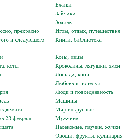
Ёжики
Зайчики
Зодиак
ассно, прекрасно
Игры, отдых, путешествия
того и следующего
Книги, библиотека
ки
Козы, овцы
та, коты
Крокодилы, лягушки, змеи
а
Лошади, кони
Любовь и поцелуи
рия
Люди и повседневность
ведь
Машины
едвежата
Мир вокруг нас
ь 23 февраля
Мужчины
ышата
Насекомые, паучки, жучки
Овощи, фрукты, кулинария