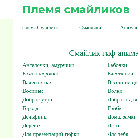
Племя смайликов
Племя Смайликов
Смайлики
Анимац
Смайлик гиф анима
Ангелочки, амурчики
Бабочки
Божьи коровки
Блестяшки
Валентинки
Весенние цв
Военные
Волки
Доброе утро
Доброго дня
Города
Грибы
Дельфины
Дома, замки 
Деревья
Дети
Для презентаций гифки
Для тебя