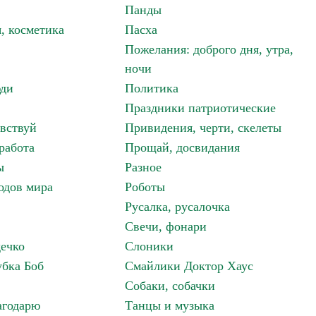
Панды
, косметика
Пасха
Пожелания: доброго дня, утра,
ночи
ди
Политика
Праздники патриотические
авствуй
Привидения, черти, скелеты
работа
Прощай, досвидания
ы
Разное
одов мира
Роботы
Русалка, русалочка
Свечи, фонари
дечко
Слоники
бка Боб
Смайлики Доктор Хаус
Собаки, собачки
агодарю
Танцы и музыка