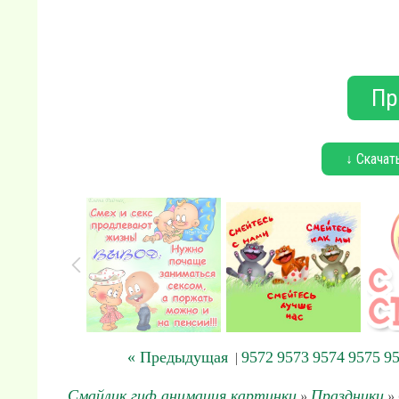
Пр
↓ Скачат
« Предыдущая
9572
9573
9574
9575
9
|
Смайлик гиф анимация картинки
Праздники
»
» 