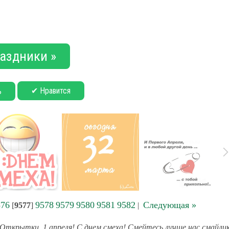
аздники »
✔ Нравится
ь
576
9578
9579
9580
9581
9582
Следующая »
[
9577
]
|
Открытки. 1 апреля! С днем смеха! Смейтесь лучше нас смайли