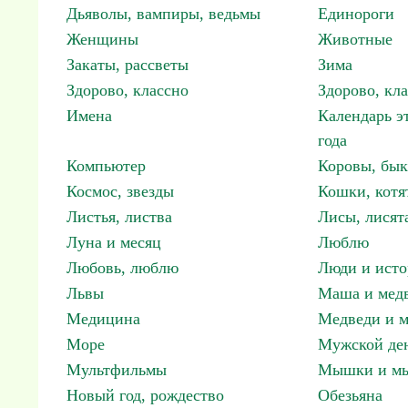
Дьяволы, вампиры, ведьмы
Единороги
Женщины
Животные
Закаты, рассветы
Зима
Здорово, классно
Здорово, кл
Имена
Календарь э
года
Компьютер
Коровы, бы
Космос, звезды
Кошки, котя
Листья, листва
Лисы, лисят
Луна и месяц
Люблю
Любовь, люблю
Люди и исто
Львы
Маша и мед
Медицина
Медведи и м
Море
Мужской ден
Мультфильмы
Мышки и м
Новый год, рождество
Обезьяна