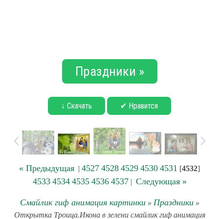
Праздники »
↓ Скачать
✔ Нравится
« Предыдущая
4527
4528
4529
4530
4531
|
[
4532
]
4533
4534
4535
4536
4537
Следующая »
|
Смайлик гиф анимация картинки
Праздники
»
»
Открытка Троица.Икона в зелени смайлик гиф анимация