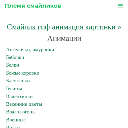
Племя смайликов
menu
Смайлик гиф анимация картинки
»
Анимации
Ангелочки, амурчики
Бабочки
Белки
Божьи коровки
Блестяшки
Букеты
Валентинки
Весенние цветы
Вода и огонь
Военные
Волки