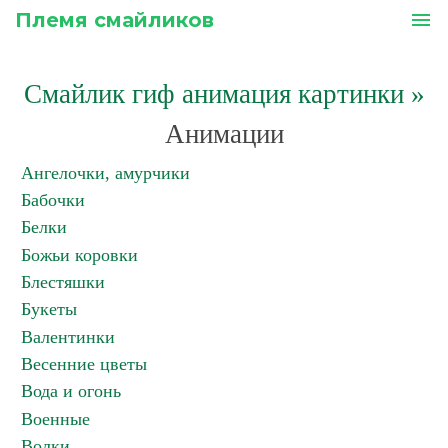
Племя смайликов
menu
Смайлик гиф анимация картинки
»
Анимации
Ангелочки, амурчики
Бабочки
Белки
Божьи коровки
Блестяшки
Букеты
Валентинки
Весенние цветы
Вода и огонь
Военные
Волки