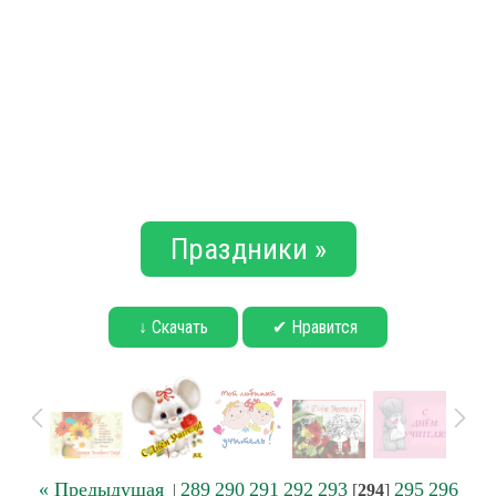
Праздники »
↓ Скачать
✔ Нравится
« Предыдущая
289
290
291
292
293
295
296
|
[
294
]