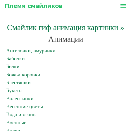
Племя смайликов
menu
Смайлик гиф анимация картинки
»
Анимации
Ангелочки, амурчики
Бабочки
Белки
Божьи коровки
Блестяшки
Букеты
Валентинки
Весенние цветы
Вода и огонь
Военные
Волки