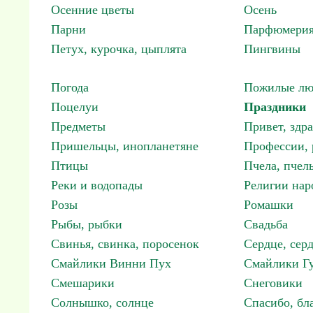
Осенние цветы
Осень
Парни
Парфюмерия
Петух, курочка, цыплята
Пингвины
Погода
Пожилые лю
Поцелуи
Праздники
Предметы
Привет, здр
Пришельцы, инопланетяне
Профессии, 
Птицы
Пчела, пчел
Реки и водопады
Религии нар
Розы
Ромашки
Рыбы, рыбки
Свадьба
Свинья, свинка, поросенок
Сердце, сер
Смайлики Винни Пух
Смайлики Гу
Смешарики
Снеговики
Солнышко, солнце
Спасибо, бл