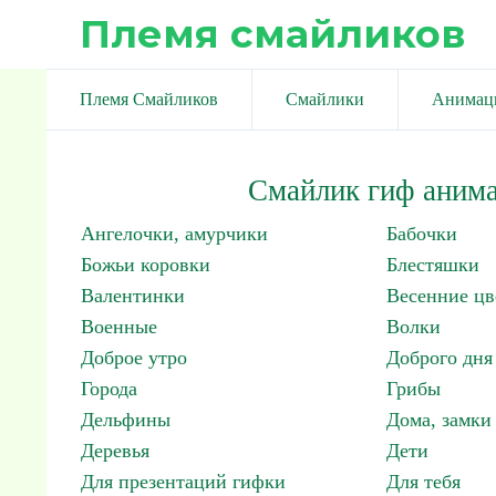
Племя смайликов
Племя Смайликов
Смайлики
Анимац
Смайлик гиф анима
Ангелочки, амурчики
Бабочки
Божьи коровки
Блестяшки
Валентинки
Весенние цв
Военные
Волки
Доброе утро
Доброго дня
Города
Грибы
Дельфины
Дома, замки 
Деревья
Дети
Для презентаций гифки
Для тебя