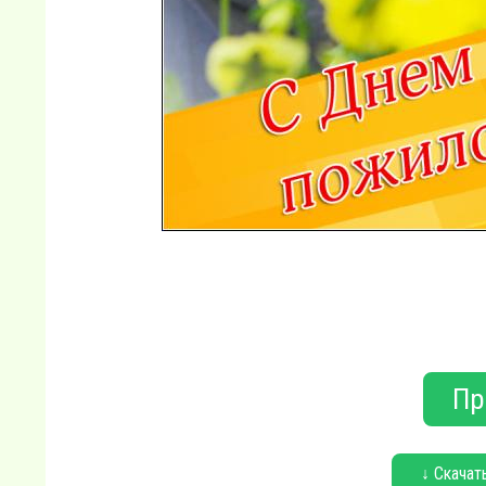
Пр
↓ Скачат