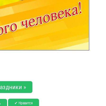
аздники »
✔ Нравится
ь