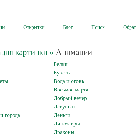
ии
Открытки
Блог
Поиск
Обрат
ция картинки
»
Анимации
Белки
Букеты
еты
Вода и огонь
Восьмое марта
Добрый вечер
Девушки
и города
Деньги
Динозавры
Драконы