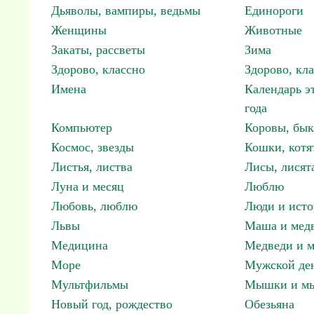
Дьяволы, вампиры, ведьмы
Единороги
Женщины
Животные
Закаты, рассветы
Зима
Здорово, классно
Здорово, кл
Имена
Календарь э
года
Компьютер
Коровы, бы
Космос, звезды
Кошки, котя
Листья, листва
Лисы, лисят
Луна и месяц
Люблю
Любовь, люблю
Люди и исто
Львы
Маша и мед
Медицина
Медведи и м
Море
Мужской ден
Мультфильмы
Мышки и м
Новый год, рождество
Обезьяна