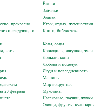
Ёжики
Зайчики
Зодиак
ассно, прекрасно
Игры, отдых, путешествия
того и следующего
Книги, библиотека
ки
Козы, овцы
та, коты
Крокодилы, лягушки, змеи
а
Лошади, кони
Любовь и поцелуи
рия
Люди и повседневность
ведь
Машины
едвежата
Мир вокруг нас
ь 23 февраля
Мужчины
ышата
Насекомые, паучки, жучки
Овощи, фрукты, кулинария