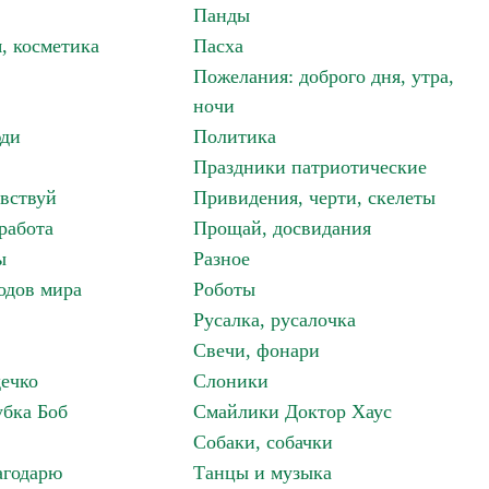
Панды
, косметика
Пасха
Пожелания: доброго дня, утра,
ночи
ди
Политика
Праздники патриотические
авствуй
Привидения, черти, скелеты
работа
Прощай, досвидания
ы
Разное
одов мира
Роботы
Русалка, русалочка
Свечи, фонари
дечко
Слоники
бка Боб
Смайлики Доктор Хаус
Собаки, собачки
агодарю
Танцы и музыка