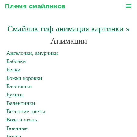
Племя смайликов
menu
Смайлик гиф анимация картинки
»
Анимации
Ангелочки, амурчики
Бабочки
Белки
Божьи коровки
Блестяшки
Букеты
Валентинки
Весенние цветы
Вода и огонь
Военные
Волки