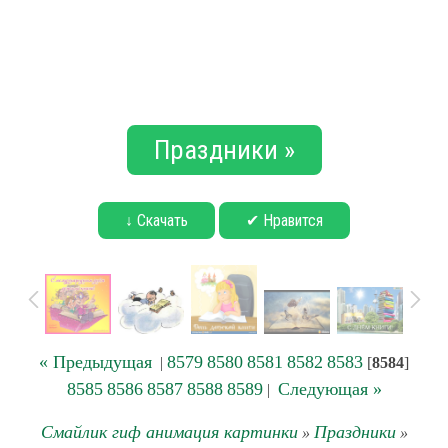
Праздники »
↓ Скачать
✔ Нравится
« Предыдущая
8579
8580
8581
8582
8583
|
[
8584
]
8585
8586
8587
8588
8589
Следующая »
|
Смайлик гиф анимация картинки
Праздники
»
»