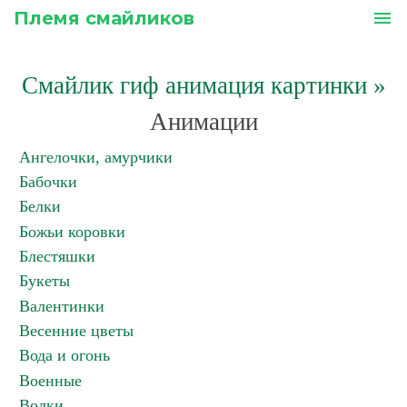
Племя смайликов
menu
Смайлик гиф анимация картинки
»
Анимации
Ангелочки, амурчики
Бабочки
Белки
Божьи коровки
Блестяшки
Букеты
Валентинки
Весенние цветы
Вода и огонь
Военные
Волки