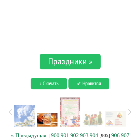
Праздники »
↓ Скачать
✔ Нравится
« Предыдущая
900
901
902
903
904
906
907
|
[
905
]