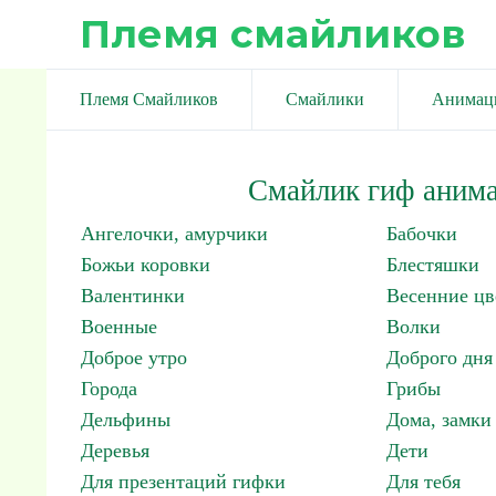
Племя смайликов
Племя Смайликов
Смайлики
Анимац
Смайлик гиф анима
Ангелочки, амурчики
Бабочки
Божьи коровки
Блестяшки
Валентинки
Весенние цв
Военные
Волки
Доброе утро
Доброго дня
Города
Грибы
Дельфины
Дома, замки 
Деревья
Дети
Для презентаций гифки
Для тебя