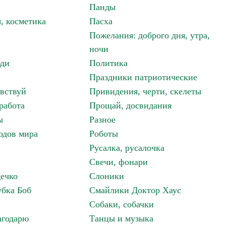
Панды
, косметика
Пасха
Пожелания: доброго дня, утра,
ночи
ди
Политика
Праздники патриотические
авствуй
Привидения, черти, скелеты
работа
Прощай, досвидания
ы
Разное
одов мира
Роботы
Русалка, русалочка
Свечи, фонари
дечко
Слоники
бка Боб
Смайлики Доктор Хаус
Собаки, собачки
агодарю
Танцы и музыка