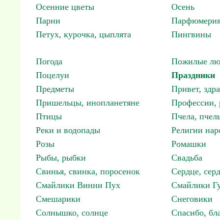
Осенние цветы
Осень
Парни
Парфюмерия
Петух, курочка, цыплята
Пингвины
Погода
Пожилые лю
Поцелуи
Праздники
Предметы
Привет, здр
Пришельцы, инопланетяне
Профессии, 
Птицы
Пчела, пчел
Реки и водопады
Религии нар
Розы
Ромашки
Рыбы, рыбки
Свадьба
Свинья, свинка, поросенок
Сердце, сер
Смайлики Винни Пух
Смайлики Гу
Смешарики
Снеговики
Солнышко, солнце
Спасибо, бл