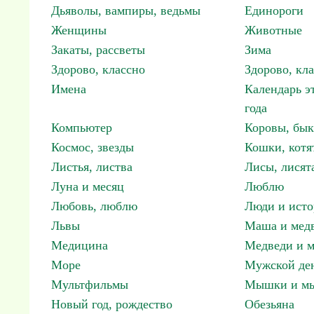
Дьяволы, вампиры, ведьмы
Единороги
Женщины
Животные
Закаты, рассветы
Зима
Здорово, классно
Здорово, кл
Имена
Календарь э
года
Компьютер
Коровы, бы
Космос, звезды
Кошки, котя
Листья, листва
Лисы, лисят
Луна и месяц
Люблю
Любовь, люблю
Люди и исто
Львы
Маша и мед
Медицина
Медведи и м
Море
Мужской ден
Мультфильмы
Мышки и м
Новый год, рождество
Обезьяна