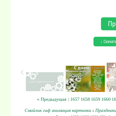
Пр
↓ Скачат
« Предыдущая
1657
1658
1659
1660
1
|
Смайлик гиф анимация картинки
Праздник
»