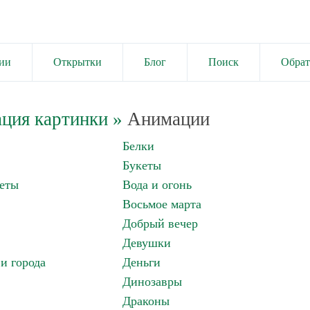
ии
Открытки
Блог
Поиск
Обрат
ция картинки
»
Анимации
Белки
Букеты
еты
Вода и огонь
Восьмое марта
Добрый вечер
Девушки
и города
Деньги
Динозавры
Драконы