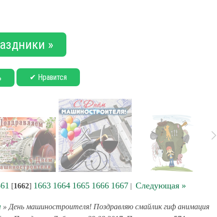
аздники »
✔ Нравится
ь
661
1663
1664
1665
1666
1667
Следующая »
[
1662
]
|
и
» День машиностроителя! Поздравляю смайлик гиф анимация