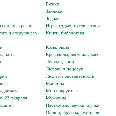
Ёжики
Зайчики
Зодиак
ассно, прекрасно
Игры, отдых, путешествия
того и следующего
Книги, библиотека
ки
Козы, овцы
та, коты
Крокодилы, лягушки, змеи
а
Лошади, кони
Любовь и поцелуи
рия
Люди и повседневность
ведь
Машины
едвежата
Мир вокруг нас
ь 23 февраля
Мужчины
ышата
Насекомые, паучки, жучки
Овощи, фрукты, кулинария