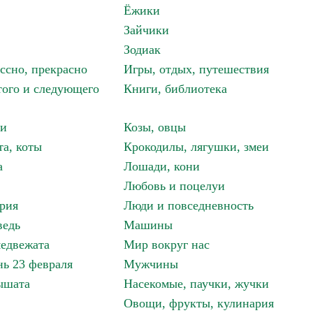
Ёжики
Зайчики
Зодиак
ассно, прекрасно
Игры, отдых, путешествия
того и следующего
Книги, библиотека
ки
Козы, овцы
та, коты
Крокодилы, лягушки, змеи
а
Лошади, кони
Любовь и поцелуи
рия
Люди и повседневность
ведь
Машины
едвежата
Мир вокруг нас
ь 23 февраля
Мужчины
ышата
Насекомые, паучки, жучки
Овощи, фрукты, кулинария