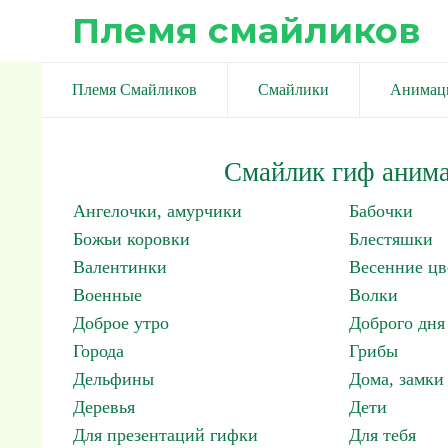
Племя смайликов
Племя Смайликов
Смайлики
Анимац
Смайлик гиф анима
Ангелочки, амурчики
Бабочки
Божьи коровки
Блестяшки
Валентинки
Весенние цв
Военные
Волки
Доброе утро
Доброго дня
Города
Грибы
Дельфины
Дома, замки 
Деревья
Дети
Для презентаций гифки
Для тебя