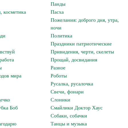
Панды
, косметика
Пасха
Пожелания: доброго дня, утра,
ночи
ди
Политика
Праздники патриотические
авствуй
Привидения, черти, скелеты
работа
Прощай, досвидания
ы
Разное
одов мира
Роботы
Русалка, русалочка
Свечи, фонари
дечко
Слоники
бка Боб
Смайлики Доктор Хаус
Собаки, собачки
агодарю
Танцы и музыка