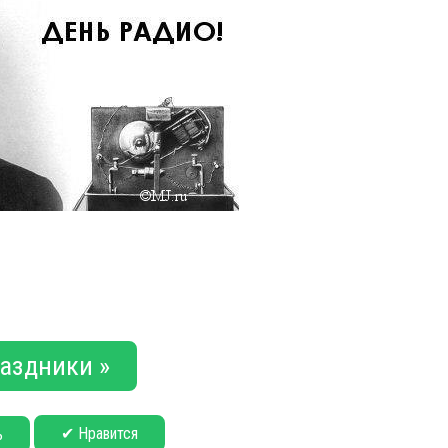
аздники »
✔ Нравится
ь