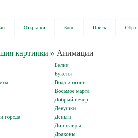
ии
Открытки
Блог
Поиск
Обрат
ция картинки
»
Анимации
Белки
Букеты
еты
Вода и огонь
Восьмое марта
Добрый вечер
Девушки
и города
Деньги
Динозавры
Драконы