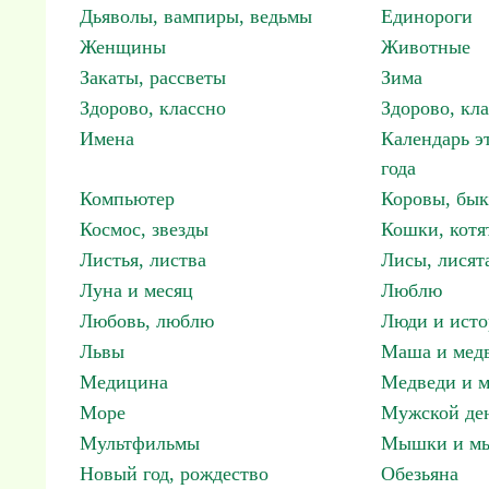
Дьяволы, вампиры, ведьмы
Единороги
Женщины
Животные
Закаты, рассветы
Зима
Здорово, классно
Здорово, кл
Имена
Календарь э
года
Компьютер
Коровы, бы
Космос, звезды
Кошки, котя
Листья, листва
Лисы, лисят
Луна и месяц
Люблю
Любовь, люблю
Люди и исто
Львы
Маша и мед
Медицина
Медведи и м
Море
Мужской ден
Мультфильмы
Мышки и м
Новый год, рождество
Обезьяна