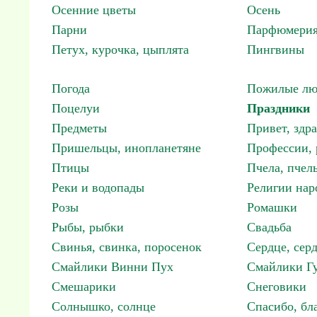
Осенние цветы
Осень
Парни
Парфюмерия
Петух, курочка, цыплята
Пингвины
Погода
Пожилые лю
Поцелуи
Праздники
Предметы
Привет, здр
Пришельцы, инопланетяне
Профессии, 
Птицы
Пчела, пчел
Реки и водопады
Религии нар
Розы
Ромашки
Рыбы, рыбки
Свадьба
Свинья, свинка, поросенок
Сердце, сер
Смайлики Винни Пух
Смайлики Гу
Смешарики
Снеговики
Солнышко, солнце
Спасибо, бл