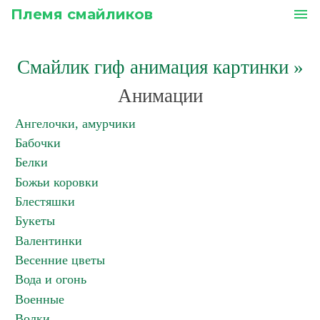
Племя смайликов
menu
Смайлик гиф анимация картинки
»
Анимации
Ангелочки, амурчики
Бабочки
Белки
Божьи коровки
Блестяшки
Букеты
Валентинки
Весенние цветы
Вода и огонь
Военные
Волки