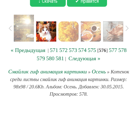
↓ Скачать
✔ Нравится
« Предыдущая
571
572
573
574
575
577
578
|
[
576
]
579
580
581
Следующая »
|
Смайлик гиф анимация картинки
Осень
»
» Котенок
среди листвы смайлик гиф анимация картинки. Размер:
98x98 / 20.6Kb. Альбом: Осень. Добавлен: 30.05.2015.
Просмотров: 578.