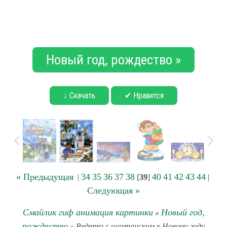
Новый год, рождество »
↓ Скачать
✔ Нравится
« Предыдущая
34
35
36
37
38
40
41
42
43
44
|
[
39
]
|
Следующая »
Смайлик гиф анимация картинки
Новый год,
»
рождество
» Ведерко с шампанским к Новому году