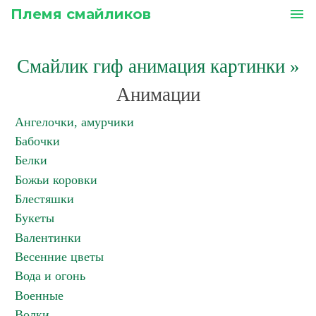
Племя смайликов
menu
Смайлик гиф анимация картинки
»
Анимации
Ангелочки, амурчики
Бабочки
Белки
Божьи коровки
Блестяшки
Букеты
Валентинки
Весенние цветы
Вода и огонь
Военные
Волки