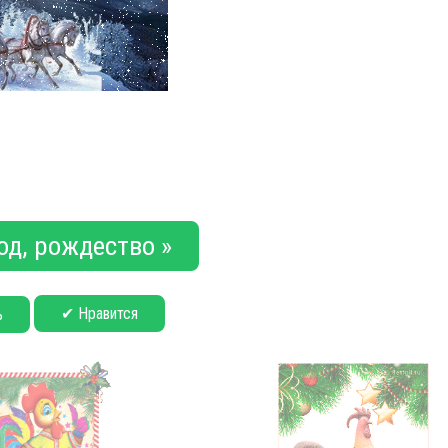
од, рождество »
✔ Нравится
ь