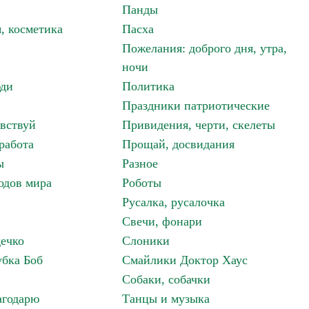
Панды
, косметика
Пасха
Пожелания: доброго дня, утра,
ночи
ди
Политика
Праздники патриотические
авствуй
Привидения, черти, скелеты
работа
Прощай, досвидания
ы
Разное
одов мира
Роботы
Русалка, русалочка
Свечи, фонари
дечко
Слоники
бка Боб
Смайлики Доктор Хаус
Собаки, собачки
агодарю
Танцы и музыка