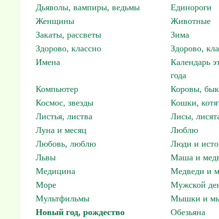
Дьяволы, вампиры, ведьмы
Единороги
Женщины
Животные
Закаты, рассветы
Зима
Здорово, классно
Здорово, кл
Имена
Календарь э
года
Компьютер
Коровы, бы
Космос, звезды
Кошки, котя
Листья, листва
Лисы, лисят
Луна и месяц
Люблю
Любовь, люблю
Люди и исто
Львы
Маша и мед
Медицина
Медведи и м
Море
Мужской ден
Мультфильмы
Мышки и м
Новый год, рождество
Обезьяна