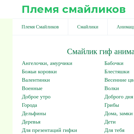
Племя смайликов
Племя Смайликов
Смайлики
Анимац
Смайлик гиф анима
Ангелочки, амурчики
Бабочки
Божьи коровки
Блестяшки
Валентинки
Весенние цв
Военные
Волки
Доброе утро
Доброго дня
Города
Грибы
Дельфины
Дома, замки 
Деревья
Дети
Для презентаций гифки
Для тебя