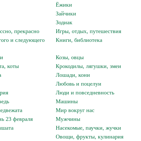
Ёжики
Зайчики
Зодиак
ассно, прекрасно
Игры, отдых, путешествия
того и следующего
Книги, библиотека
ки
Козы, овцы
та, коты
Крокодилы, лягушки, змеи
а
Лошади, кони
Любовь и поцелуи
рия
Люди и повседневность
ведь
Машины
едвежата
Мир вокруг нас
ь 23 февраля
Мужчины
ышата
Насекомые, паучки, жучки
Овощи, фрукты, кулинария