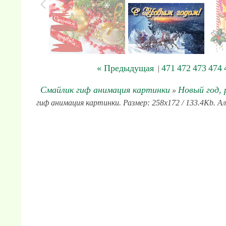
« Предыдущая
471
472
473
474
|
Смайлик гиф анимация картинки
Новый год,
»
гиф анимация картинки. Размер: 258x172 / 133.4Kb. А