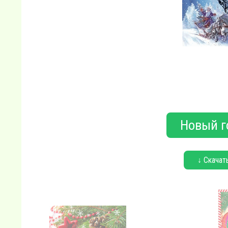
Новый г
↓ Скачат