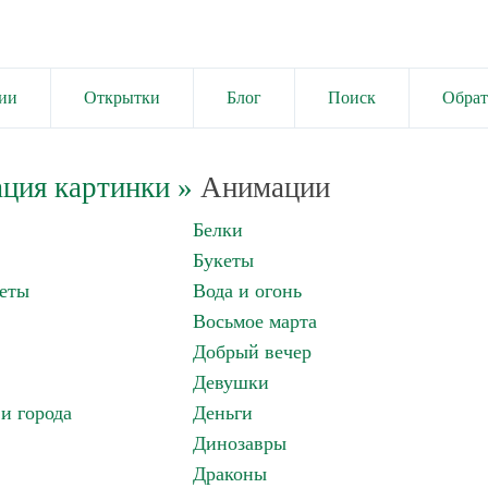
ии
Открытки
Блог
Поиск
Обрат
ция картинки
»
Анимации
Белки
Букеты
еты
Вода и огонь
Восьмое марта
Добрый вечер
Девушки
и города
Деньги
Динозавры
Драконы