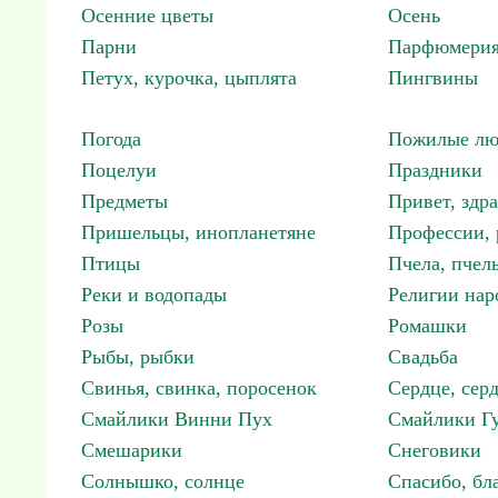
Осенние цветы
Осень
Парни
Парфюмерия
Петух, курочка, цыплята
Пингвины
Погода
Пожилые лю
Поцелуи
Праздники
Предметы
Привет, здр
Пришельцы, инопланетяне
Профессии, 
Птицы
Пчела, пчел
Реки и водопады
Религии нар
Розы
Ромашки
Рыбы, рыбки
Свадьба
Свинья, свинка, поросенок
Сердце, сер
Смайлики Винни Пух
Смайлики Гу
Смешарики
Снеговики
Солнышко, солнце
Спасибо, бл