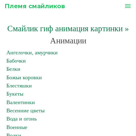
Племя смайликов
menu
Смайлик гиф анимация картинки
»
Анимации
Ангелочки, амурчики
Бабочки
Белки
Божьи коровки
Блестяшки
Букеты
Валентинки
Весенние цветы
Вода и огонь
Военные
Волки