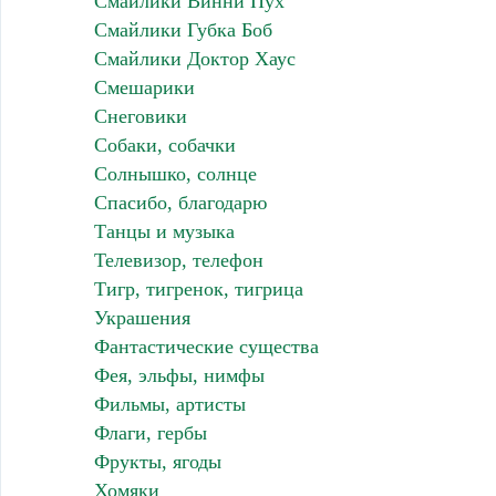
Смайлики Винни Пух
Смайлики Губка Боб
Смайлики Доктор Хаус
Смешарики
Снеговики
Собаки, собачки
Солнышко, солнце
Спасибо, благодарю
Танцы и музыка
Телевизор, телефон
Тигр, тигренок, тигрица
Украшения
Фантастические существа
Фея, эльфы, нимфы
Фильмы, артисты
Флаги, гербы
Фрукты, ягоды
Хомяки