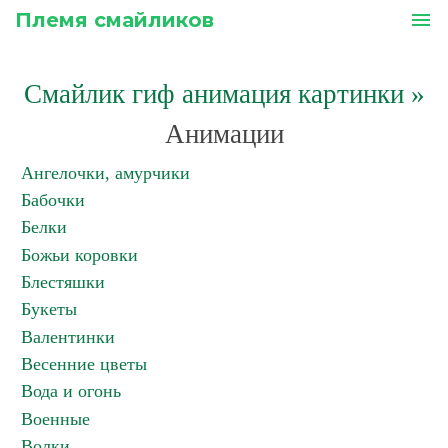
Племя смайликов
menu
Смайлик гиф анимация картинки
»
Анимации
Ангелочки, амурчики
Бабочки
Белки
Божьи коровки
Блестяшки
Букеты
Валентинки
Весенние цветы
Вода и огонь
Военные
Волки