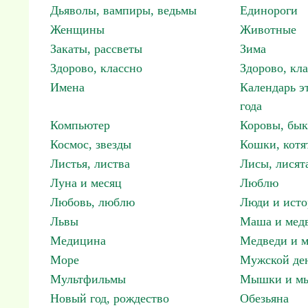
Дьяволы, вампиры, ведьмы
Единороги
Женщины
Животные
Закаты, рассветы
Зима
Здорово, классно
Здорово, кл
Имена
Календарь э
года
Компьютер
Коровы, бы
Космос, звезды
Кошки, котя
Листья, листва
Лисы, лисят
Луна и месяц
Люблю
Любовь, люблю
Люди и исто
Львы
Маша и мед
Медицина
Медведи и м
Море
Мужской ден
Мультфильмы
Мышки и м
Новый год, рождество
Обезьяна