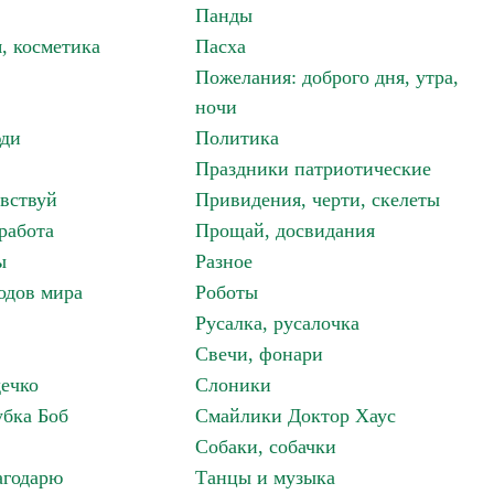
Панды
, косметика
Пасха
Пожелания: доброго дня, утра,
ночи
ди
Политика
Праздники патриотические
авствуй
Привидения, черти, скелеты
работа
Прощай, досвидания
ы
Разное
одов мира
Роботы
Русалка, русалочка
Свечи, фонари
дечко
Слоники
бка Боб
Смайлики Доктор Хаус
Собаки, собачки
агодарю
Танцы и музыка