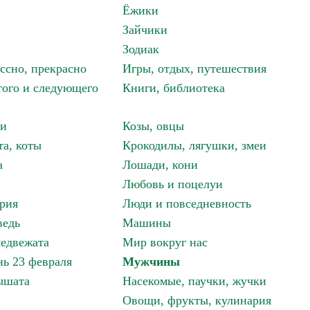
Ёжики
Зайчики
Зодиак
ассно, прекрасно
Игры, отдых, путешествия
того и следующего
Книги, библиотека
ки
Козы, овцы
та, коты
Крокодилы, лягушки, змеи
а
Лошади, кони
Любовь и поцелуи
рия
Люди и повседневность
ведь
Машины
едвежата
Мир вокруг нас
ь 23 февраля
Мужчины
ышата
Насекомые, паучки, жучки
Овощи, фрукты, кулинария