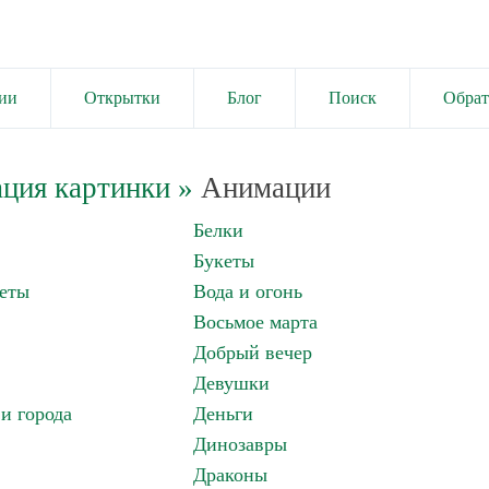
ии
Открытки
Блог
Поиск
Обрат
ция картинки
»
Анимации
Белки
Букеты
еты
Вода и огонь
Восьмое марта
Добрый вечер
Девушки
и города
Деньги
Динозавры
Драконы