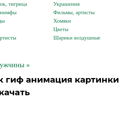
ок, тигрица
Украшения
, нимфы
Фильмы, артисты
ды
Хомяки
Цветы
артисты
Шарики воздушные
ужчины »
к гиф анимация картинки
качать