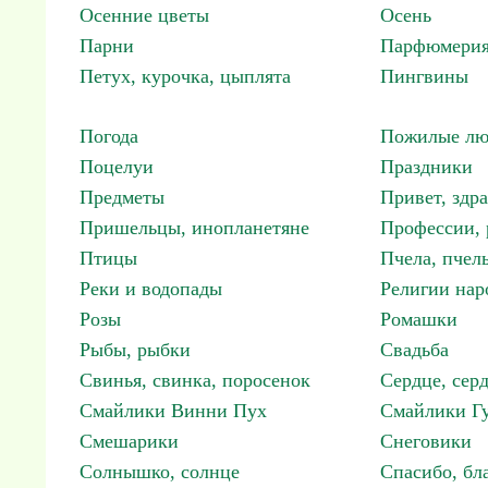
Осенние цветы
Осень
Парни
Парфюмерия
Петух, курочка, цыплята
Пингвины
Погода
Пожилые лю
Поцелуи
Праздники
Предметы
Привет, здр
Пришельцы, инопланетяне
Профессии, 
Птицы
Пчела, пчел
Реки и водопады
Религии нар
Розы
Ромашки
Рыбы, рыбки
Свадьба
Свинья, свинка, поросенок
Сердце, сер
Смайлики Винни Пух
Смайлики Гу
Смешарики
Снеговики
Солнышко, солнце
Спасибо, бл