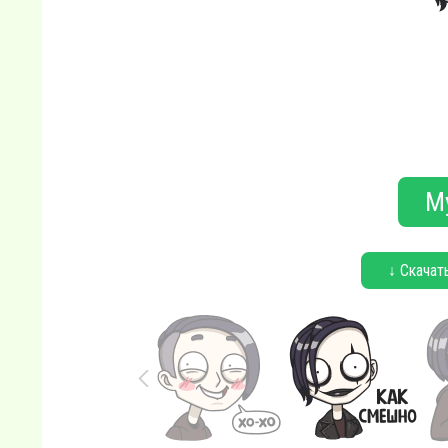
М
↓ Скачат