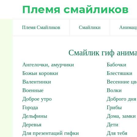
Племя смайликов
Племя Смайликов
Смайлики
Анимац
Смайлик гиф анима
Ангелочки, амурчики
Бабочки
Божьи коровки
Блестяшки
Валентинки
Весенние цв
Военные
Волки
Доброе утро
Доброго дня
Города
Грибы
Дельфины
Дома, замки 
Деревья
Дети
Для презентаций гифки
Для тебя