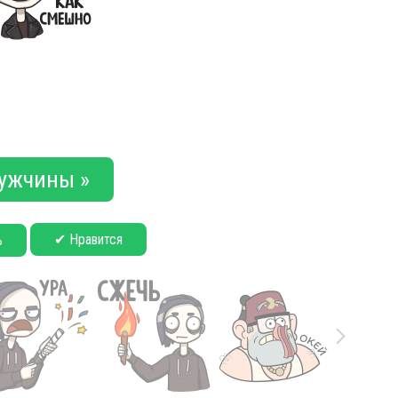
ужчины »
✔ Нравится
ь