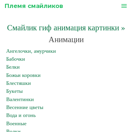
Племя смайликов
menu
Смайлик гиф анимация картинки
»
Анимации
Ангелочки, амурчики
Бабочки
Белки
Божьи коровки
Блестяшки
Букеты
Валентинки
Весенние цветы
Вода и огонь
Военные
Волки