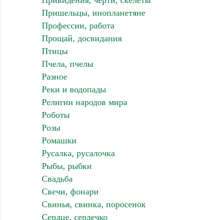
Привидения, черти, скелеты
Пришельцы, инопланетяне
Профессии, работа
Прощай, досвидания
Птицы
Пчела, пчелы
Разное
Реки и водопады
Религии народов мира
Роботы
Розы
Ромашки
Русалка, русалочка
Рыбы, рыбки
Свадьба
Свечи, фонари
Свинья, свинка, поросенок
Сердце, сердечко