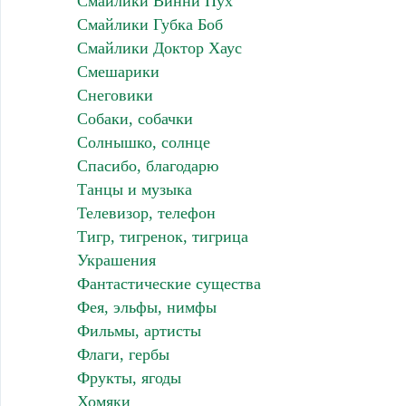
Смайлики Винни Пух
Смайлики Губка Боб
Смайлики Доктор Хаус
Смешарики
Снеговики
Собаки, собачки
Солнышко, солнце
Спасибо, благодарю
Танцы и музыка
Телевизор, телефон
Тигр, тигренок, тигрица
Украшения
Фантастические существа
Фея, эльфы, нимфы
Фильмы, артисты
Флаги, гербы
Фрукты, ягоды
Хомяки