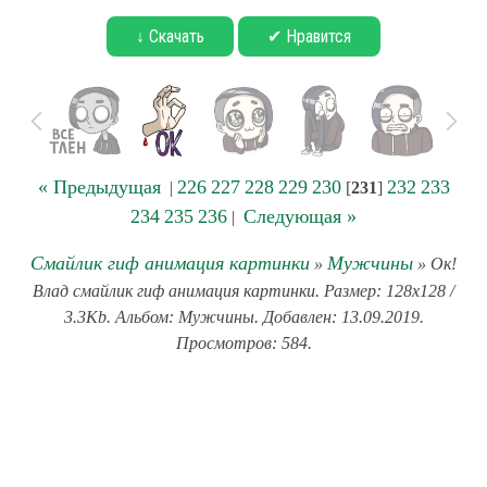
↓ Скачать
✔ Нравится
« Предыдущая
226
227
228
229
230
232
233
|
[
231
]
234
235
236
Следующая »
|
Смайлик гиф анимация картинки
Мужчины
»
» Ок!
Влад смайлик гиф анимация картинки. Размер: 128x128 /
3.3Kb. Альбом: Мужчины. Добавлен: 13.09.2019.
Просмотров: 584.