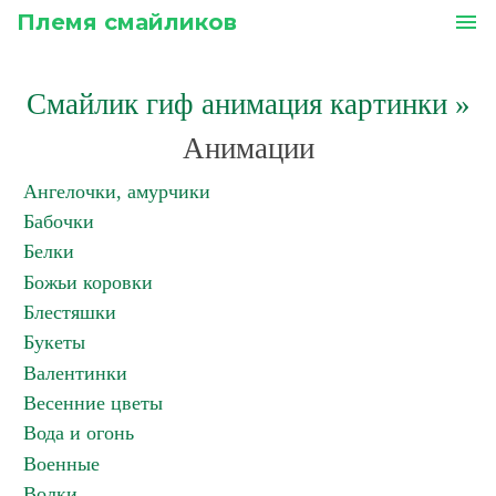
Племя смайликов
menu
Смайлик гиф анимация картинки
»
Анимации
Ангелочки, амурчики
Бабочки
Белки
Божьи коровки
Блестяшки
Букеты
Валентинки
Весенние цветы
Вода и огонь
Военные
Волки