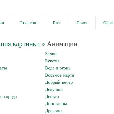
ии
Открытки
Блог
Поиск
Обрат
ция картинки
»
Анимации
Белки
Букеты
еты
Вода и огонь
Восьмое марта
Добрый вечер
Девушки
и города
Деньги
Динозавры
Драконы