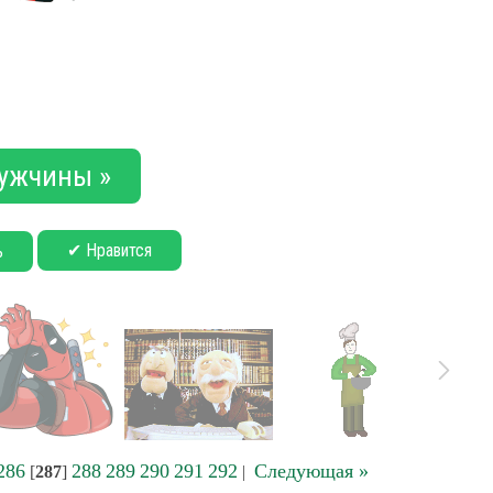
ужчины »
✔ Нравится
ь
286
288
289
290
291
292
Следующая »
[
287
]
|