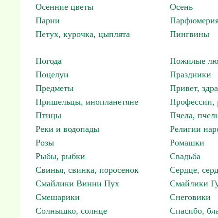
Осенние цветы
Осень
Парни
Парфюмерия
Петух, курочка, цыплята
Пингвины
Погода
Пожилые лю
Поцелуи
Праздники
Предметы
Привет, здр
Пришельцы, инопланетяне
Профессии, 
Птицы
Пчела, пчел
Реки и водопады
Религии нар
Розы
Ромашки
Рыбы, рыбки
Свадьба
Свинья, свинка, поросенок
Сердце, сер
Смайлики Винни Пух
Смайлики Гу
Смешарики
Снеговики
Солнышко, солнце
Спасибо, бл