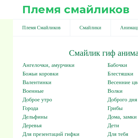
Племя смайликов
Племя Смайликов
Смайлики
Анимац
Смайлик гиф анима
Ангелочки, амурчики
Бабочки
Божьи коровки
Блестяшки
Валентинки
Весенние цв
Военные
Волки
Доброе утро
Доброго дня
Города
Грибы
Дельфины
Дома, замки 
Деревья
Дети
Для презентаций гифки
Для тебя