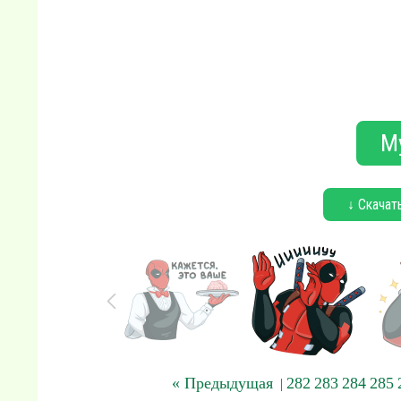
М
↓ Скачат
« Предыдущая
282
283
284
285
|