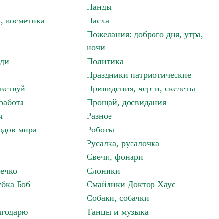
Панды
, косметика
Пасха
Пожелания: доброго дня, утра,
ночи
ди
Политика
Праздники патриотические
авствуй
Привидения, черти, скелеты
работа
Прощай, досвидания
ы
Разное
одов мира
Роботы
Русалка, русалочка
Свечи, фонари
дечко
Слоники
бка Боб
Смайлики Доктор Хаус
Собаки, собачки
агодарю
Танцы и музыка