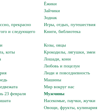
Ёжики
Зайчики
Зодиак
ассно, прекрасно
Игры, отдых, путешествия
того и следующего
Книги, библиотека
ки
Козы, овцы
та, коты
Крокодилы, лягушки, змеи
а
Лошади, кони
Любовь и поцелуи
рия
Люди и повседневность
ведь
Машины
едвежата
Мир вокруг нас
ь 23 февраля
Мужчины
ышата
Насекомые, паучки, жучки
Овощи, фрукты, кулинария