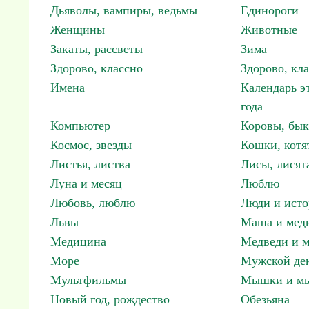
Дьяволы, вампиры, ведьмы
Единороги
Женщины
Животные
Закаты, рассветы
Зима
Здорово, классно
Здорово, кл
Имена
Календарь э
года
Компьютер
Коровы, бы
Космос, звезды
Кошки, котя
Листья, листва
Лисы, лисят
Луна и месяц
Люблю
Любовь, люблю
Люди и исто
Львы
Маша и мед
Медицина
Медведи и м
Море
Мужской ден
Мультфильмы
Мышки и м
Новый год, рождество
Обезьяна