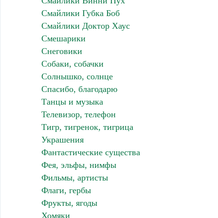
Смайлики Винни Пух
Смайлики Губка Боб
Смайлики Доктор Хаус
Смешарики
Снеговики
Собаки, собачки
Солнышко, солнце
Спасибо, благодарю
Танцы и музыка
Телевизор, телефон
Тигр, тигренок, тигрица
Украшения
Фантастические существа
Фея, эльфы, нимфы
Фильмы, артисты
Флаги, гербы
Фрукты, ягоды
Хомяки