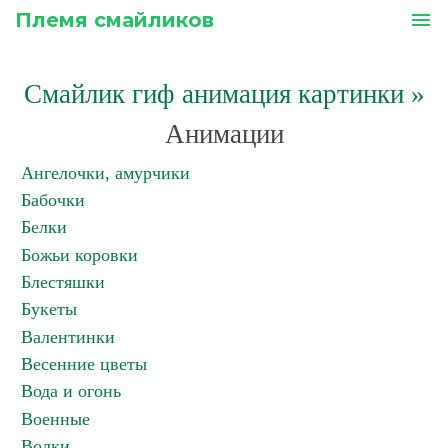
Племя смайликов
menu
Смайлик гиф анимация картинки
»
Анимации
Ангелочки, амурчики
Бабочки
Белки
Божьи коровки
Блестяшки
Букеты
Валентинки
Весенние цветы
Вода и огонь
Военные
Волки