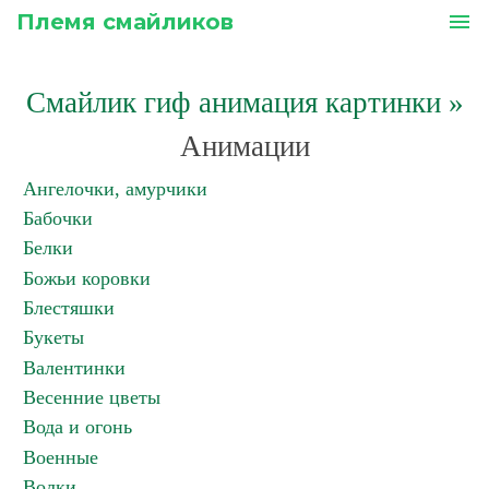
Племя смайликов
menu
Смайлик гиф анимация картинки
»
Анимации
Ангелочки, амурчики
Бабочки
Белки
Божьи коровки
Блестяшки
Букеты
Валентинки
Весенние цветы
Вода и огонь
Военные
Волки