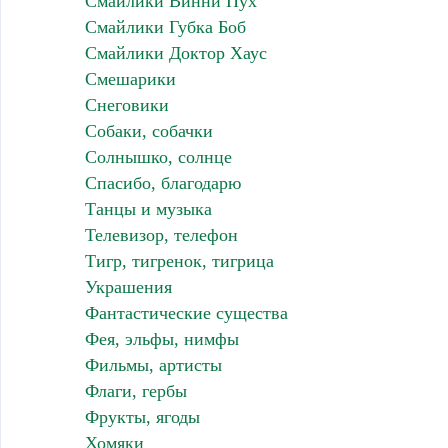
Смайлики Винни Пух
Смайлики Губка Боб
Смайлики Доктор Хаус
Смешарики
Снеговики
Собаки, собачки
Солнышко, солнце
Спасибо, благодарю
Танцы и музыка
Телевизор, телефон
Тигр, тигренок, тигрица
Украшения
Фантастические существа
Фея, эльфы, нимфы
Фильмы, артисты
Флаги, гербы
Фрукты, ягоды
Хомяки