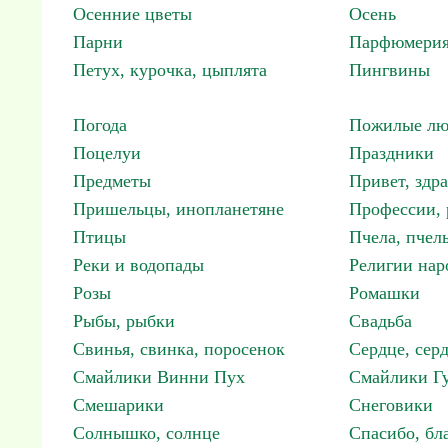
Осенние цветы
Осень
Парни
Парфюмерия
Петух, курочка, цыплята
Пингвины
Погода
Пожилые лю
Поцелуи
Праздники
Предметы
Привет, здр
Пришельцы, инопланетяне
Профессии, 
Птицы
Пчела, пчел
Реки и водопады
Религии нар
Розы
Ромашки
Рыбы, рыбки
Свадьба
Свинья, свинка, поросенок
Сердце, сер
Смайлики Винни Пух
Смайлики Гу
Смешарики
Снеговики
Солнышко, солнце
Спасибо, бл