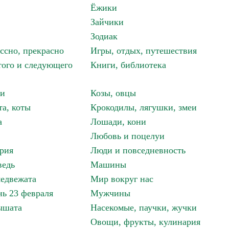
Ёжики
Зайчики
Зодиак
ассно, прекрасно
Игры, отдых, путешествия
того и следующего
Книги, библиотека
ки
Козы, овцы
та, коты
Крокодилы, лягушки, змеи
а
Лошади, кони
Любовь и поцелуи
рия
Люди и повседневность
ведь
Машины
едвежата
Мир вокруг нас
ь 23 февраля
Мужчины
ышата
Насекомые, паучки, жучки
Овощи, фрукты, кулинария