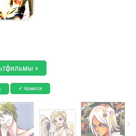
ьтфильмы »
✔ Нравится
ь