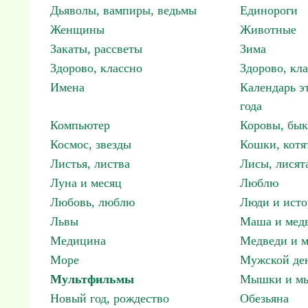
Дьяволы, вампиры, ведьмы
Единороги
Женщины
Животные
Закаты, рассветы
Зима
Здорово, классно
Здорово, кл
Имена
Календарь э
года
Компьютер
Коровы, бы
Космос, звезды
Кошки, котя
Листья, листва
Лисы, лисят
Луна и месяц
Люблю
Любовь, люблю
Люди и исто
Львы
Маша и мед
Медицина
Медведи и м
Море
Мужской ден
Мультфильмы
Мышки и м
Новый год, рождество
Обезьяна