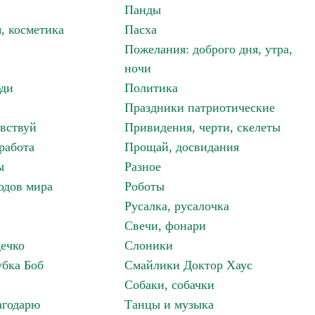
Панды
, косметика
Пасха
Пожелания: доброго дня, утра,
ночи
ди
Политика
Праздники патриотические
авствуй
Привидения, черти, скелеты
работа
Прощай, досвидания
ы
Разное
одов мира
Роботы
Русалка, русалочка
Свечи, фонари
дечко
Слоники
бка Боб
Смайлики Доктор Хаус
Собаки, собачки
агодарю
Танцы и музыка