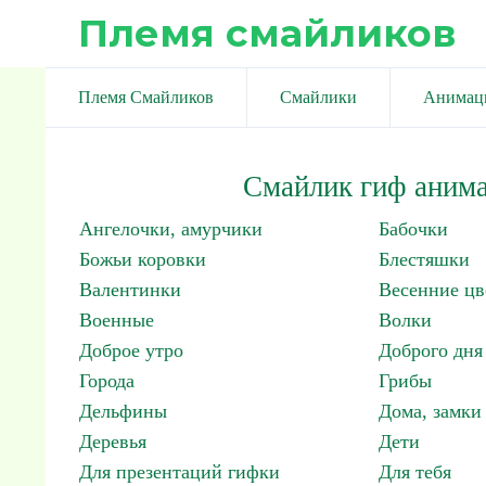
Племя смайликов
Племя Смайликов
Смайлики
Анимац
Смайлик гиф анима
Ангелочки, амурчики
Бабочки
Божьи коровки
Блестяшки
Валентинки
Весенние цв
Военные
Волки
Доброе утро
Доброго дня
Города
Грибы
Дельфины
Дома, замки 
Деревья
Дети
Для презентаций гифки
Для тебя