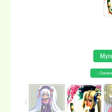
Мул
↓ Скачат