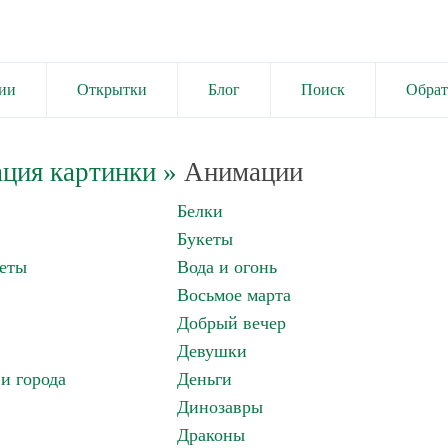
ии
Открытки
Блог
Поиск
Обрат
ция картинки
»
Анимации
Белки
Букеты
еты
Вода и огонь
Восьмое марта
Добрый вечер
Девушки
и города
Деньги
Динозавры
Драконы