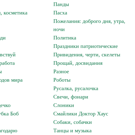
Панды
, косметика
Пасха
Пожелания: доброго дня, утра,
ночи
ди
Политика
Праздники патриотические
авствуй
Привидения, черти, скелеты
работа
Прощай, досвидания
ы
Разное
одов мира
Роботы
Русалка, русалочка
Свечи, фонари
дечко
Слоники
бка Боб
Смайлики Доктор Хаус
Собаки, собачки
агодарю
Танцы и музыка