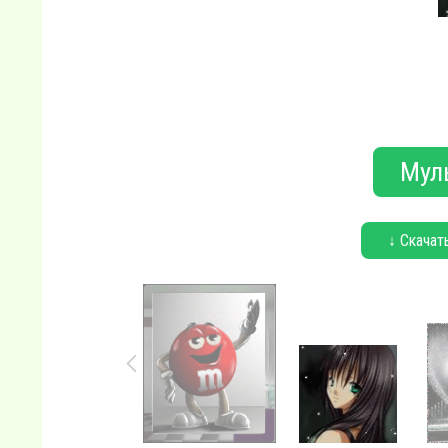
Мул
↓ Скачат