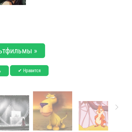
ьтфильмы »
✔ Нравится
ь