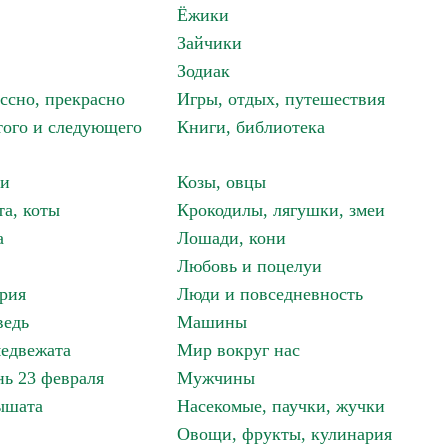
Ёжики
Зайчики
Зодиак
ассно, прекрасно
Игры, отдых, путешествия
того и следующего
Книги, библиотека
ки
Козы, овцы
та, коты
Крокодилы, лягушки, змеи
а
Лошади, кони
Любовь и поцелуи
рия
Люди и повседневность
ведь
Машины
едвежата
Мир вокруг нас
ь 23 февраля
Мужчины
ышата
Насекомые, паучки, жучки
Овощи, фрукты, кулинария