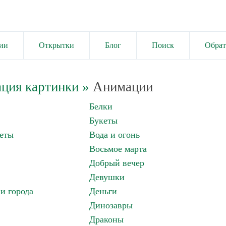
ии
Открытки
Блог
Поиск
Обрат
ция картинки
»
Анимации
Белки
Букеты
еты
Вода и огонь
Восьмое марта
Добрый вечер
Девушки
и города
Деньги
Динозавры
Драконы