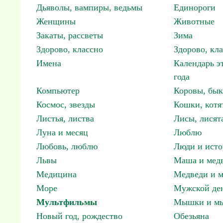
Дьяволы, вампиры, ведьмы
Единороги
Женщины
Животные
Закаты, рассветы
Зима
Здорово, классно
Здорово, кл
Имена
Календарь э
года
Компьютер
Коровы, бы
Космос, звезды
Кошки, котя
Листья, листва
Лисы, лисят
Луна и месяц
Люблю
Любовь, люблю
Люди и исто
Львы
Маша и мед
Медицина
Медведи и м
Море
Мужской ден
Мультфильмы
Мышки и м
Новый год, рождество
Обезьяна