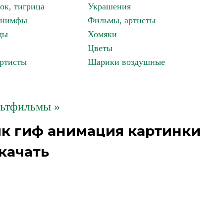
ок, тигрица
Украшения
, нимфы
Фильмы, артисты
ды
Хомяки
Цветы
артисты
Шарики воздушные
ьтфильмы »
ик гиф анимация картинки
качать