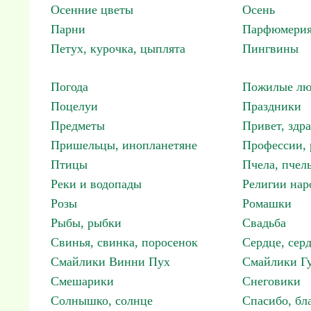
Осенние цветы
Осень
Парни
Парфюмерия
Петух, курочка, цыплята
Пингвины
Погода
Пожилые лю
Поцелуи
Праздники
Предметы
Привет, здр
Пришельцы, инопланетяне
Профессии, 
Птицы
Пчела, пчел
Реки и водопады
Религии нар
Розы
Ромашки
Рыбы, рыбки
Свадьба
Свинья, свинка, поросенок
Сердце, сер
Смайлики Винни Пух
Смайлики Гу
Смешарики
Снеговики
Солнышко, солнце
Спасибо, бл