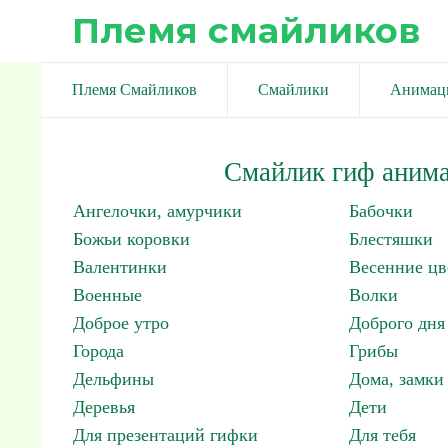
Племя смайликов
Племя Смайликов
Смайлики
Анимац
Смайлик гиф анима
Ангелочки, амурчики
Бабочки
Божьи коровки
Блестяшки
Валентинки
Весенние цв
Военные
Волки
Доброе утро
Доброго дня
Города
Грибы
Дельфины
Дома, замки 
Деревья
Дети
Для презентаций гифки
Для тебя