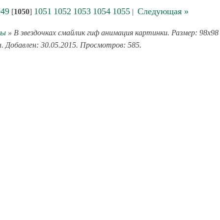
049
1051
1052
1053
1054
1055
Следующая »
[
1050
]
|
мы
» В звездочках смайлик гиф анимация картинки. Размер: 98x98 
 Добавлен: 30.05.2015. Просмотров: 585.