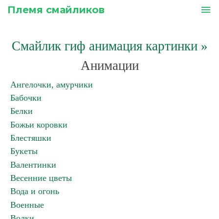
Племя смайликов
menu
Смайлик гиф анимация картинки
»
Анимации
Ангелочки, амурчики
Бабочки
Белки
Божьи коровки
Блестяшки
Букеты
Валентинки
Весенние цветы
Вода и огонь
Военные
Волки