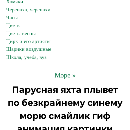
Хомяки
Черепаха, черепахи
Часы
Цветы
Цветы весны
Цирк и его артисты
Шарики воздушные
Школа, учеба, вуз
Море »
Парусная яхта плывет
по безкрайнему синему
морю смайлик гиф
анимация картинки