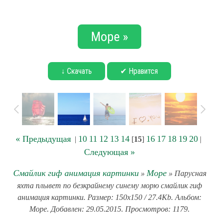
Море »
↓ Скачать
✔ Нравится
« Предыдущая
10
11
12
13
14
16
17
18
19
20
|
[
15
]
|
Следующая »
Смайлик гиф анимация картинки
Море
»
» Парусная
яхта плывет по безкрайнему синему морю смайлик гиф
анимация картинки. Размер: 150x150 / 27.4Kb. Альбом:
Море. Добавлен: 29.05.2015. Просмотров: 1179.