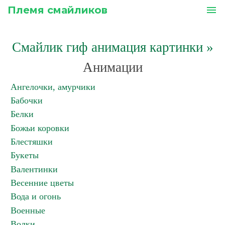
Племя смайликов
menu
Смайлик гиф анимация картинки
»
Анимации
Ангелочки, амурчики
Бабочки
Белки
Божьи коровки
Блестяшки
Букеты
Валентинки
Весенние цветы
Вода и огонь
Военные
Волки