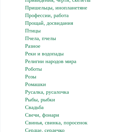
Привидения, черти, скелеты
Пришельцы, инопланетяне
Профессии, работа
Прощай, досвидания
Птицы
Пчела, пчелы
Разное
Реки и водопады
Религии народов мира
Роботы
Розы
Ромашки
Русалка, русалочка
Рыбы, рыбки
Свадьба
Свечи, фонари
Свинья, свинка, поросенок
Сердце, сердечко