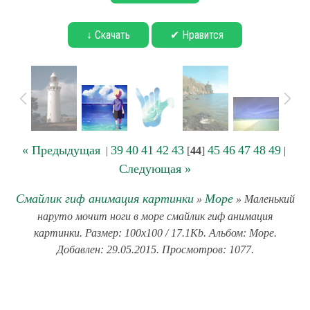
↓ Скачать
✔ Нравится
« Предыдущая
39
40
41
42
43
45
46
47
48
49
|
[
44
]
|
Следующая »
Смайлик гиф анимация картинки
Море
»
» Маленький
наруто мочит ноги в море смайлик гиф анимация
картинки. Размер: 100x100 / 17.1Kb. Альбом: Море.
Добавлен: 29.05.2015. Просмотров: 1077.