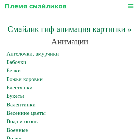
Племя смайликов
menu
Смайлик гиф анимация картинки
»
Анимации
Ангелочки, амурчики
Бабочки
Белки
Божьи коровки
Блестяшки
Букеты
Валентинки
Весенние цветы
Вода и огонь
Военные
Волки