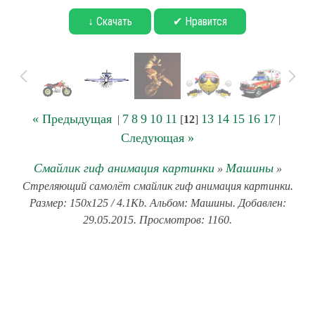
↓ Скачать
✔ Нравится
« Предыдущая
7
8
9
10
11
13
14
15
16
17
|
[
12
]
|
Следующая »
Смайлик гиф анимация картинки
Машины
»
»
Стреляющий самолёт смайлик гиф анимация картинки.
Размер: 150x125 / 4.1Kb. Альбом: Машины. Добавлен:
29.05.2015. Просмотров: 1160.