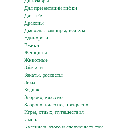
Динозавры
Для презентаций гифки
Для тебя
Драконы
Дьяволы, вампиры, ведьмы
Единороги
Ёжики
Женщины
Животные
Зайчики
Закаты, рассветы
Зима
Зодиак
Здорово, классно
Здорово, классно, прекрасно
Игры, отдых, путешествия
Имена
Календарь этого и следующего года