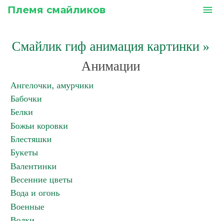
Племя смайликов
menu
Смайлик гиф анимация картинки
»
Анимации
Ангелочки, амурчики
Бабочки
Белки
Божьи коровки
Блестяшки
Букеты
Валентинки
Весенние цветы
Вода и огонь
Военные
Волки