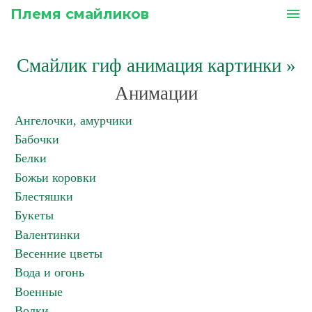
Племя смайликов
menu
Смайлик гиф анимация картинки
»
Анимации
Ангелочки, амурчики
Бабочки
Белки
Божьи коровки
Блестяшки
Букеты
Валентинки
Весенние цветы
Вода и огонь
Военные
Волки