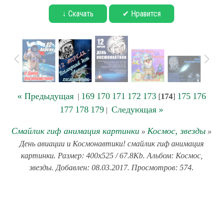
↓ Скачать
✔ Нравится
« Предыдущая
169
170
171
172
173
175
176
|
[
174
]
177
178
179
Следующая »
|
Смайлик гиф анимация картинки
Космос, звезды
»
»
День авиации и Космонавтики! смайлик гиф анимация
картинки. Размер: 400x525 / 67.8Kb. Альбом: Космос,
звезды. Добавлен: 08.03.2017. Просмотров: 574.