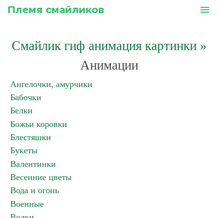
Племя смайликов
menu
Смайлик гиф анимация картинки
»
Анимации
Ангелочки, амурчики
Бабочки
Белки
Божьи коровки
Блестяшки
Букеты
Валентинки
Весенние цветы
Вода и огонь
Военные
Волки