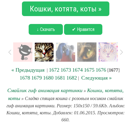
Кошки, котята, коты »
↓ Скачать
✔ Нравится
« Предыдущая
1672
1673
1674
1675
1676
|
[
1677
]
1678
1679
1680
1681
1682
Следующая »
|
Смайлик гиф анимация картинки
Кошки, котята,
»
коты
» Сладко спящая кошка с розовым носиком смайлик
гиф анимация картинки. Размер: 150x150 / 59.6Kb. Альбом:
Кошки, котята, коты. Добавлен: 01.06.2015. Просмотров:
660.