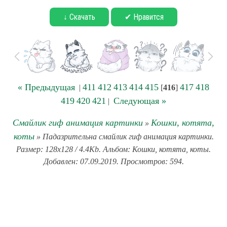
↓ Скачать
✔ Нравится
« Предыдущая
411
412
413
414
415
417
418
|
[
416
]
419
420
421
Следующая »
|
Смайлик гиф анимация картинки
Кошки, котята,
»
коты
» Падазрительна смайлик гиф анимация картинки.
Размер: 128x128 / 4.4Kb. Альбом: Кошки, котята, коты.
Добавлен: 07.09.2019. Просмотров: 594.