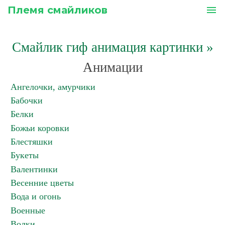
Племя смайликов
menu
Смайлик гиф анимация картинки
»
Анимации
Ангелочки, амурчики
Бабочки
Белки
Божьи коровки
Блестяшки
Букеты
Валентинки
Весенние цветы
Вода и огонь
Военные
Волки