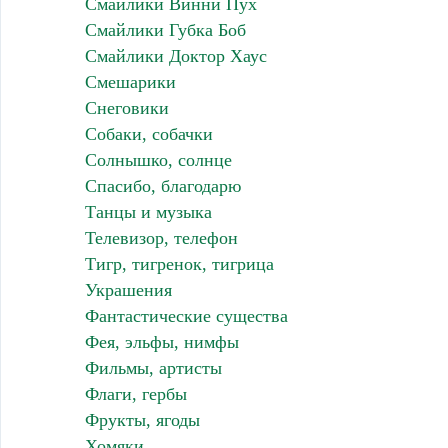
Смайлики Винни Пух
Смайлики Губка Боб
Смайлики Доктор Хаус
Смешарики
Снеговики
Собаки, собачки
Солнышко, солнце
Спасибо, благодарю
Танцы и музыка
Телевизор, телефон
Тигр, тигренок, тигрица
Украшения
Фантастические существа
Фея, эльфы, нимфы
Фильмы, артисты
Флаги, гербы
Фрукты, ягоды
Хомяки