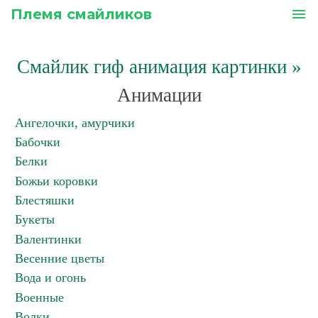
Племя смайликов
menu
Смайлик гиф анимация картинки
»
Анимации
Ангелочки, амурчики
Бабочки
Белки
Божьи коровки
Блестяшки
Букеты
Валентинки
Весенние цветы
Вода и огонь
Военные
Волки