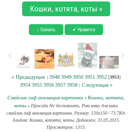
Кошки, котята, коты »
↓ Скачать
✔ Нравится
« Предыдущая
3948
3949
3950
3951
3952
|
[
3953
]
3954
3955
3956
3957
3958
Следующая »
|
Смайлик гиф анимация картинки
Кошки, котята,
»
коты
» Просьба Не беспокоить. Рою ямку для каки
смайлик гиф анимация картинки. Размер: 150x150 / 73.7Kb.
Альбом: Кошки, котята, коты. Добавлен: 31.05.2015.
Просмотров: 1315.