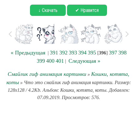
↓ Скачать
✔ Нравится
« Предыдущая
391
392
393
394
395
397
398
|
[
396
]
399
400
401
Следующая »
|
Смайлик гиф анимация картинки
Кошки, котята,
»
коты
» Что это смайлик гиф анимация картинки. Размер:
128x128 / 4.2Kb. Альбом: Кошки, котята, коты. Добавлен:
07.09.2019. Просмотров: 576.