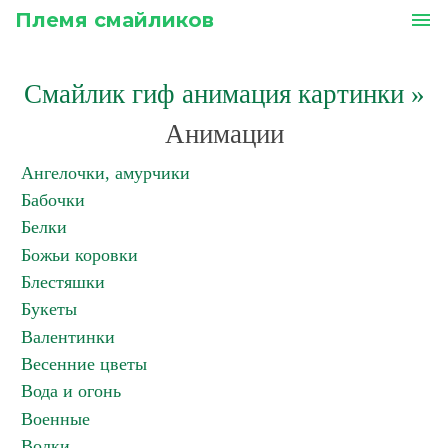
Племя смайликов
menu
Смайлик гиф анимация картинки
»
Анимации
Ангелочки, амурчики
Бабочки
Белки
Божьи коровки
Блестяшки
Букеты
Валентинки
Весенние цветы
Вода и огонь
Военные
Волки