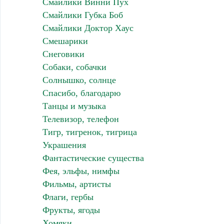
Смайлики Винни Пух
Смайлики Губка Боб
Смайлики Доктор Хаус
Смешарики
Снеговики
Собаки, собачки
Солнышко, солнце
Спасибо, благодарю
Танцы и музыка
Телевизор, телефон
Тигр, тигренок, тигрица
Украшения
Фантастические существа
Фея, эльфы, нимфы
Фильмы, артисты
Флаги, гербы
Фрукты, ягоды
Хомяки