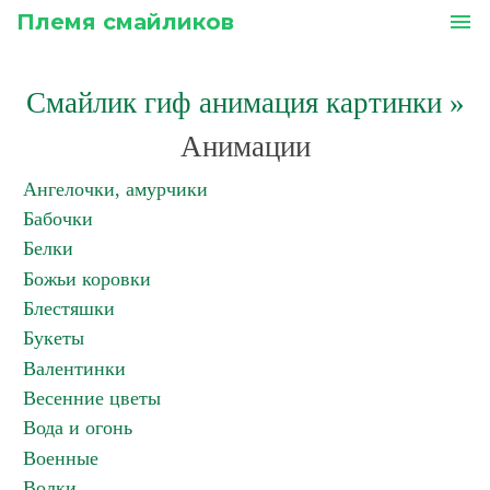
Племя смайликов
menu
Смайлик гиф анимация картинки
»
Анимации
Ангелочки, амурчики
Бабочки
Белки
Божьи коровки
Блестяшки
Букеты
Валентинки
Весенние цветы
Вода и огонь
Военные
Волки