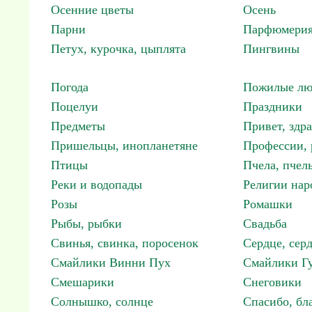
Осенние цветы
Осень
Парни
Парфюмерия
Петух, курочка, цыплята
Пингвины
Погода
Пожилые лю
Поцелуи
Праздники
Предметы
Привет, здр
Пришельцы, инопланетяне
Профессии, 
Птицы
Пчела, пчел
Реки и водопады
Религии нар
Розы
Ромашки
Рыбы, рыбки
Свадьба
Свинья, свинка, поросенок
Сердце, сер
Смайлики Винни Пух
Смайлики Гу
Смешарики
Снеговики
Солнышко, солнце
Спасибо, бл