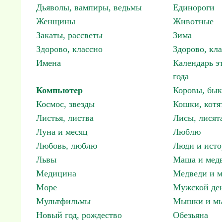
Дьяволы, вампиры, ведьмы
Единороги
Женщины
Животные
Закаты, рассветы
Зима
Здорово, классно
Здорово, кл
Имена
Календарь э
года
Компьютер
Коровы, бы
Космос, звезды
Кошки, котя
Листья, листва
Лисы, лисят
Луна и месяц
Люблю
Любовь, люблю
Люди и исто
Львы
Маша и мед
Медицина
Медведи и м
Море
Мужской ден
Мультфильмы
Мышки и м
Новый год, рождество
Обезьяна