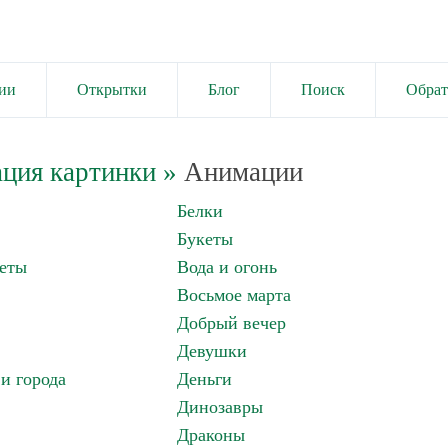
ии
Открытки
Блог
Поиск
Обрат
ция картинки
»
Анимации
Белки
Букеты
еты
Вода и огонь
Восьмое марта
Добрый вечер
Девушки
и города
Деньги
Динозавры
Драконы