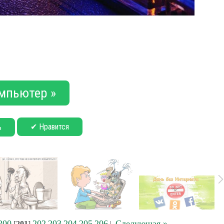
мпьютер »
✔ Нравится
ь
200
202
203
204
205
206
Следующая »
[
201
]
|