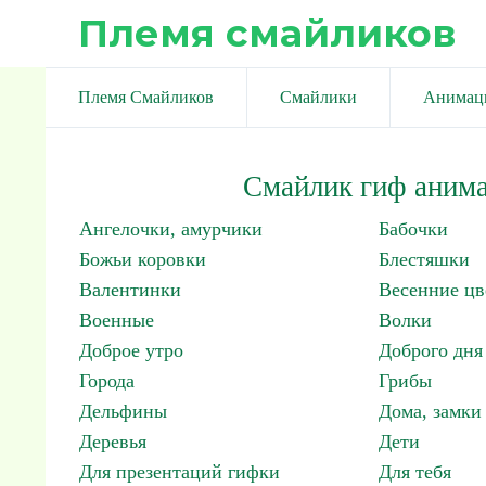
Племя смайликов
Племя Смайликов
Смайлики
Анимац
Смайлик гиф анима
Ангелочки, амурчики
Бабочки
Божьи коровки
Блестяшки
Валентинки
Весенние цв
Военные
Волки
Доброе утро
Доброго дня
Города
Грибы
Дельфины
Дома, замки 
Деревья
Дети
Для презентаций гифки
Для тебя