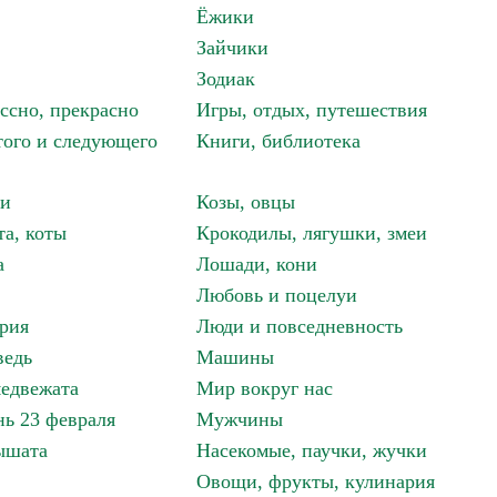
Ёжики
Зайчики
Зодиак
ассно, прекрасно
Игры, отдых, путешествия
того и следующего
Книги, библиотека
ки
Козы, овцы
та, коты
Крокодилы, лягушки, змеи
а
Лошади, кони
Любовь и поцелуи
рия
Люди и повседневность
ведь
Машины
едвежата
Мир вокруг нас
ь 23 февраля
Мужчины
ышата
Насекомые, паучки, жучки
Овощи, фрукты, кулинария