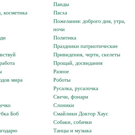
Панды
, косметика
Пасха
Пожелания: доброго дня, утра,
ночи
ди
Политика
Праздники патриотические
авствуй
Привидения, черти, скелеты
работа
Прощай, досвидания
ы
Разное
одов мира
Роботы
Русалка, русалочка
Свечи, фонари
дечко
Слоники
бка Боб
Смайлики Доктор Хаус
Собаки, собачки
агодарю
Танцы и музыка