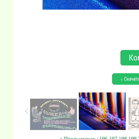
Ко
↓ Скачат
« Предыдущая
196
197
198
199
|