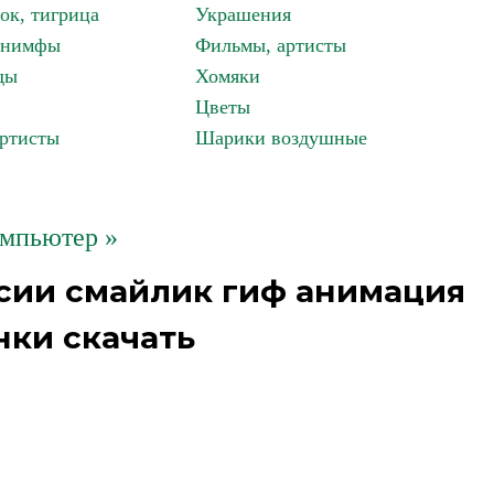
ок, тигрица
Украшения
, нимфы
Фильмы, артисты
ды
Хомяки
Цветы
артисты
Шарики воздушные
мпьютер »
ссии смайлик гиф анимация
нки скачать