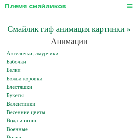
Племя смайликов
menu
Смайлик гиф анимация картинки
»
Анимации
Ангелочки, амурчики
Бабочки
Белки
Божьи коровки
Блестяшки
Букеты
Валентинки
Весенние цветы
Вода и огонь
Военные
Волки