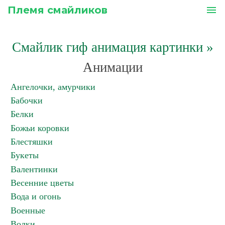
Племя смайликов
menu
Смайлик гиф анимация картинки
»
Анимации
Ангелочки, амурчики
Бабочки
Белки
Божьи коровки
Блестяшки
Букеты
Валентинки
Весенние цветы
Вода и огонь
Военные
Волки