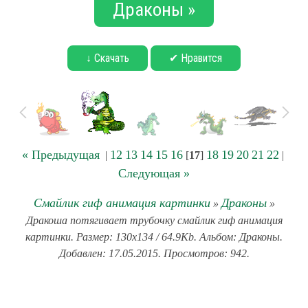
Драконы »
↓ Скачать
✔ Нравится
« Предыдущая
12
13
14
15
16
18
19
20
21
22
|
[
17
]
|
Следующая »
Смайлик гиф анимация картинки
Драконы
»
»
Дракоша потягивает трубочку смайлик гиф анимация
картинки. Размер: 130x134 / 64.9Kb. Альбом: Драконы.
Добавлен: 17.05.2015. Просмотров: 942.