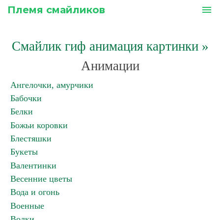
Племя смайликов
menu
Смайлик гиф анимация картинки
»
Анимации
Ангелочки, амурчики
Бабочки
Белки
Божьи коровки
Блестяшки
Букеты
Валентинки
Весенние цветы
Вода и огонь
Военные
Волки