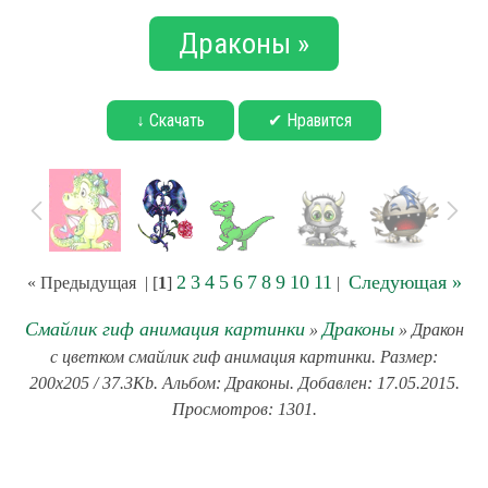
Драконы »
↓ Скачать
✔ Нравится
2
3
4
5
6
7
8
9
10
11
Следующая »
« Предыдущая
| [
1
]
|
Смайлик гиф анимация картинки
Драконы
»
» Дракон
с цветком смайлик гиф анимация картинки. Размер:
200x205 / 37.3Kb. Альбом: Драконы. Добавлен: 17.05.2015.
Просмотров: 1301.