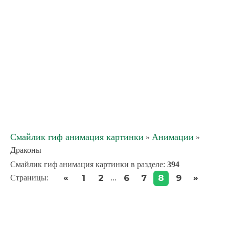
Смайлик гиф анимация картинки
Анимации
»
»
Драконы
Смайлик гиф анимация картинки в разделе
:
394
«
»
1
2
6
7
8
9
Страницы
:
...