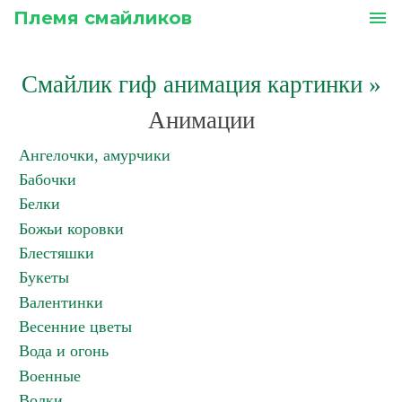
Племя смайликов
menu
Смайлик гиф анимация картинки
»
Анимации
Ангелочки, амурчики
Бабочки
Белки
Божьи коровки
Блестяшки
Букеты
Валентинки
Весенние цветы
Вода и огонь
Военные
Волки