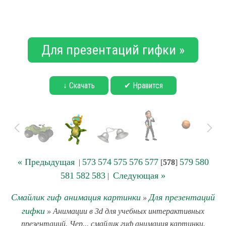
Для презентаций гифки »
↓ Скачать
✔ Нравится
« Предыдущая
573
574
575
576
577
579
580
|
[
578
]
581
582
583
Следующая »
|
Смайлик гиф анимация картинки
Для презентаций
»
гифки
» Анимации в 3d для учебных интерактивных
презентаций. Чер... смайлик гиф анимация картинки.