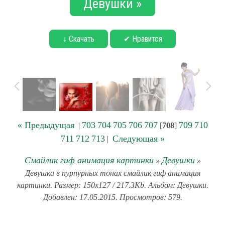
Девушки »
↓ Скачать
✔ Нравится
« Предыдущая
703
704
705
706
707
709
710
|
[
708
]
711
712
713
Следующая »
|
Смайлик гиф анимация картинки
Девушки
»
»
Девушка в пурпурных тонах смайлик гиф анимация
картинки. Размер: 150x127 / 217.3Kb. Альбом: Девушки.
Добавлен: 17.05.2015. Просмотров: 579.