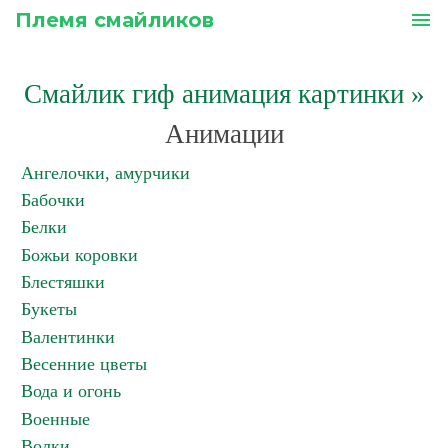
Племя смайликов
menu
Смайлик гиф анимация картинки
»
Анимации
Ангелочки, амурчики
Бабочки
Белки
Божьи коровки
Блестяшки
Букеты
Валентинки
Весенние цветы
Вода и огонь
Военные
Волки