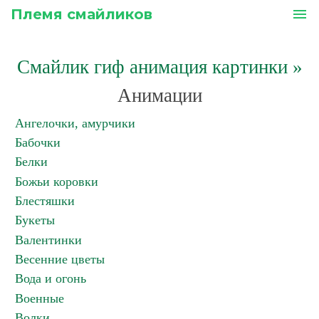
Племя смайликов
menu
Смайлик гиф анимация картинки
»
Анимации
Ангелочки, амурчики
Бабочки
Белки
Божьи коровки
Блестяшки
Букеты
Валентинки
Весенние цветы
Вода и огонь
Военные
Волки