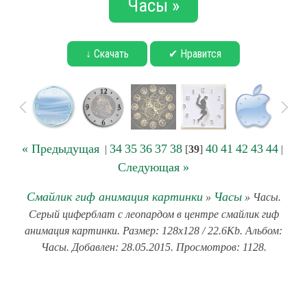
Часы »
↓ Скачать
✔ Нравится
« Предыдущая
34
35
36
37
38
40
41
42
43
44
|
[
39
]
|
Следующая »
Смайлик гиф анимация картинки
Часы
»
» Часы.
Серый циферблат с леопардом в центре смайлик гиф
анимация картинки. Размер: 128x128 / 22.6Kb. Альбом:
Часы. Добавлен: 28.05.2015. Просмотров: 1128.