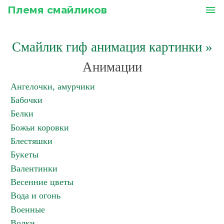
Племя смайликов
menu
Смайлик гиф анимация картинки
»
Анимации
Ангелочки, амурчики
Бабочки
Белки
Божьи коровки
Блестяшки
Букеты
Валентинки
Весенние цветы
Вода и огонь
Военные
Волки