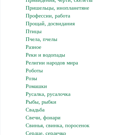
Привидения, черти, скелеты
Пришельцы, инопланетяне
Профессии, работа
Прощай, досвидания
Птицы
Пчела, пчелы
Разное
Реки и водопады
Религии народов мира
Роботы
Розы
Ромашки
Русалка, русалочка
Рыбы, рыбки
Свадьба
Свечи, фонари
Свинья, свинка, поросенок
Сердце, сердечко