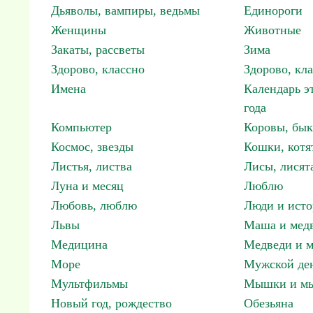
Дьяволы, вампиры, ведьмы
Единороги
Женщины
Животные
Закаты, рассветы
Зима
Здорово, классно
Здорово, кл
Имена
Календарь э
года
Компьютер
Коровы, бы
Космос, звезды
Кошки, котя
Листья, листва
Лисы, лисят
Луна и месяц
Люблю
Любовь, люблю
Люди и исто
Львы
Маша и мед
Медицина
Медведи и м
Море
Мужской ден
Мультфильмы
Мышки и м
Новый год, рождество
Обезьяна