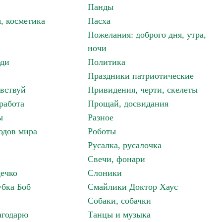
Панды
, косметика
Пасха
Пожелания: доброго дня, утра,
ночи
ди
Политика
Праздники патриотические
авствуй
Привидения, черти, скелеты
работа
Прощай, досвидания
ы
Разное
одов мира
Роботы
Русалка, русалочка
Свечи, фонари
дечко
Слоники
бка Боб
Смайлики Доктор Хаус
Собаки, собачки
агодарю
Танцы и музыка