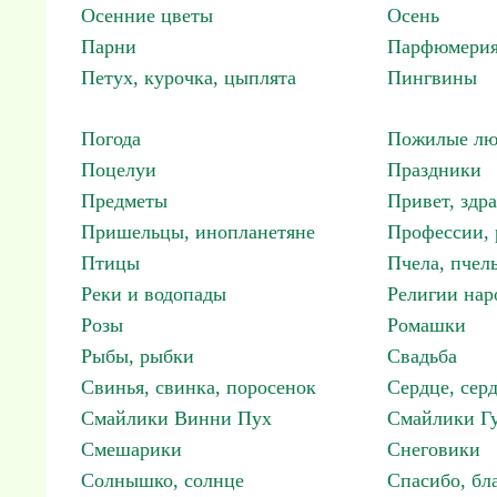
Осенние цветы
Осень
Парни
Парфюмерия
Петух, курочка, цыплята
Пингвины
Погода
Пожилые лю
Поцелуи
Праздники
Предметы
Привет, здр
Пришельцы, инопланетяне
Профессии, 
Птицы
Пчела, пчел
Реки и водопады
Религии нар
Розы
Ромашки
Рыбы, рыбки
Свадьба
Свинья, свинка, поросенок
Сердце, сер
Смайлики Винни Пух
Смайлики Гу
Смешарики
Снеговики
Солнышко, солнце
Спасибо, бл