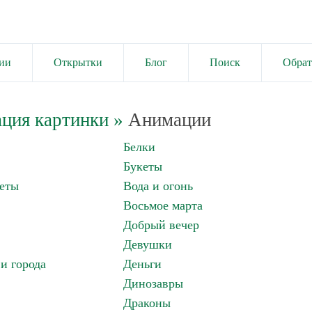
ии
Открытки
Блог
Поиск
Обрат
ция картинки
»
Анимации
Белки
Букеты
еты
Вода и огонь
Восьмое марта
Добрый вечер
Девушки
и города
Деньги
Динозавры
Драконы