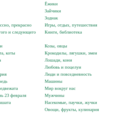
Ёжики
Зайчики
Зодиак
ассно, прекрасно
Игры, отдых, путешествия
того и следующего
Книги, библиотека
ки
Козы, овцы
та, коты
Крокодилы, лягушки, змеи
а
Лошади, кони
Любовь и поцелуи
рия
Люди и повседневность
ведь
Машины
едвежата
Мир вокруг нас
ь 23 февраля
Мужчины
ышата
Насекомые, паучки, жучки
Овощи, фрукты, кулинария