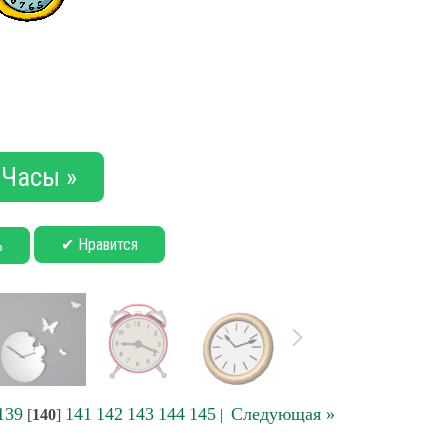
Часы »
✔ Нравится
ь
139
141
142
143
144
145
Следующая »
[
140
]
|