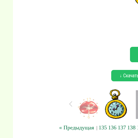
↓ Скачат
« Предыдущая
135
136
137
138
|