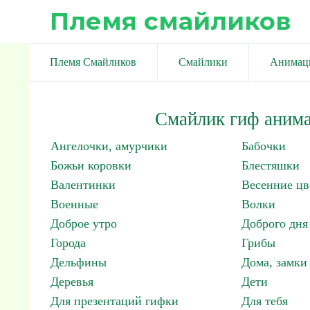
Племя смайликов
Племя Смайликов
Смайлики
Анимац
Смайлик гиф анима
Ангелочки, амурчики
Бабочки
Божьи коровки
Блестяшки
Валентинки
Весенние цв
Военные
Волки
Доброе утро
Доброго дня
Города
Грибы
Дельфины
Дома, замки 
Деревья
Дети
Для презентаций гифки
Для тебя