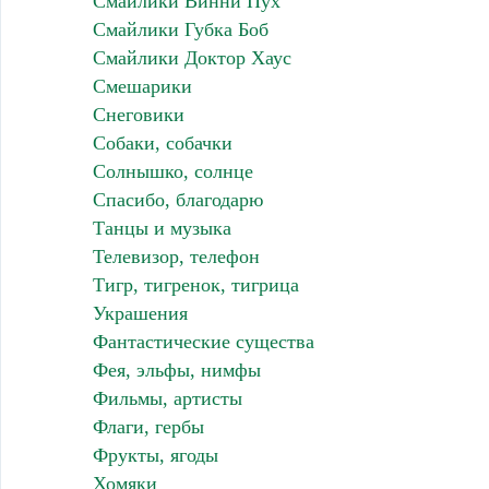
Смайлики Винни Пух
Смайлики Губка Боб
Смайлики Доктор Хаус
Смешарики
Снеговики
Собаки, собачки
Солнышко, солнце
Спасибо, благодарю
Танцы и музыка
Телевизор, телефон
Тигр, тигренок, тигрица
Украшения
Фантастические существа
Фея, эльфы, нимфы
Фильмы, артисты
Флаги, гербы
Фрукты, ягоды
Хомяки