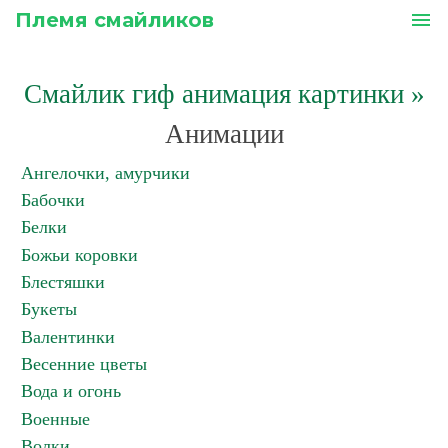
Племя смайликов
menu
Смайлик гиф анимация картинки
»
Анимации
Ангелочки, амурчики
Бабочки
Белки
Божьи коровки
Блестяшки
Букеты
Валентинки
Весенние цветы
Вода и огонь
Военные
Волки