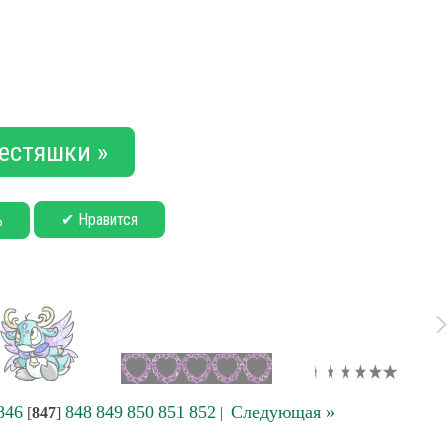
естяшки »
✔ Нравится
ь
846
848
849
850
851
852
Следующая »
[
847
]
|