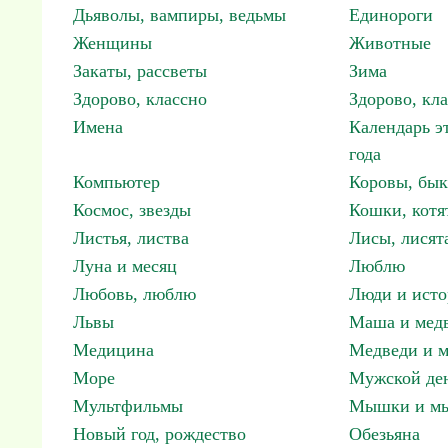
Дьяволы, вампиры, ведьмы
Единороги
Женщины
Животные
Закаты, рассветы
Зима
Здорово, классно
Здорово, кл
Имена
Календарь э
года
Компьютер
Коровы, бы
Космос, звезды
Кошки, котя
Листья, листва
Лисы, лисят
Луна и месяц
Люблю
Любовь, люблю
Люди и исто
Львы
Маша и мед
Медицина
Медведи и м
Море
Мужской ден
Мультфильмы
Мышки и м
Новый год, рождество
Обезьяна