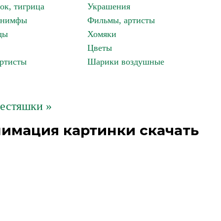
ок, тигрица
Украшения
, нимфы
Фильмы, артисты
ды
Хомяки
Цветы
артисты
Шарики воздушные
естяшки »
нимация картинки скачать