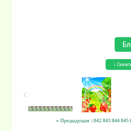
Бл
↓ Скачат
« Предыдущая
842
843
844
845
|