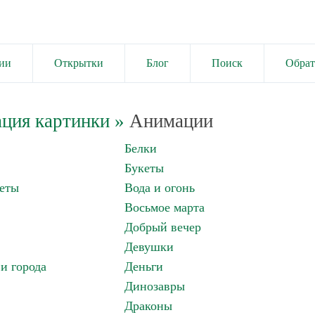
ии
Открытки
Блог
Поиск
Обрат
ция картинки
»
Анимации
Белки
Букеты
еты
Вода и огонь
Восьмое марта
Добрый вечер
Девушки
и города
Деньги
Динозавры
Драконы