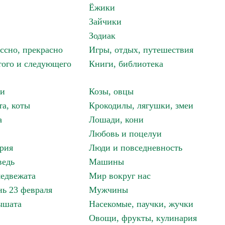
Ёжики
Зайчики
Зодиак
ассно, прекрасно
Игры, отдых, путешествия
того и следующего
Книги, библиотека
ки
Козы, овцы
та, коты
Крокодилы, лягушки, змеи
а
Лошади, кони
Любовь и поцелуи
рия
Люди и повседневность
ведь
Машины
едвежата
Мир вокруг нас
ь 23 февраля
Мужчины
ышата
Насекомые, паучки, жучки
Овощи, фрукты, кулинария