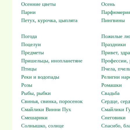
Осенние цветы
Осень
Парни
Парфюмерия
Петух, курочка, цыплята
Пингвины
Погода
Пожилые лю
Поцелуи
Праздники
Предметы
Привет, здр
Пришельцы, инопланетяне
Профессии, 
Птицы
Пчела, пчел
Реки и водопады
Религии нар
Розы
Ромашки
Рыбы, рыбки
Свадьба
Свинья, свинка, поросенок
Сердце, сер
Смайлики Винни Пух
Смайлики Гу
Смешарики
Снеговики
Солнышко, солнце
Спасибо, бл