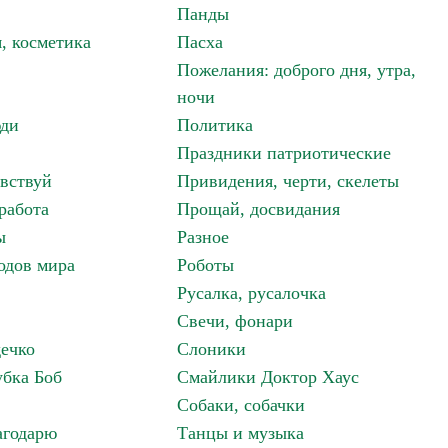
Панды
, косметика
Пасха
Пожелания: доброго дня, утра,
ночи
ди
Политика
Праздники патриотические
авствуй
Привидения, черти, скелеты
работа
Прощай, досвидания
ы
Разное
одов мира
Роботы
Русалка, русалочка
Свечи, фонари
дечко
Слоники
бка Боб
Смайлики Доктор Хаус
Собаки, собачки
агодарю
Танцы и музыка